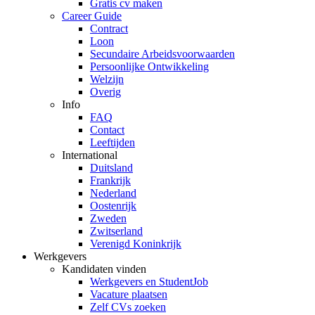
Gratis cv maken
Career Guide
Contract
Loon
Secundaire Arbeidsvoorwaarden
Persoonlijke Ontwikkeling
Welzijn
Overig
Info
FAQ
Contact
Leeftijden
International
Duitsland
Frankrijk
Nederland
Oostenrijk
Zweden
Zwitserland
Verenigd Koninkrijk
Werkgevers
Kandidaten vinden
Werkgevers en StudentJob
Vacature plaatsen
Zelf CVs zoeken