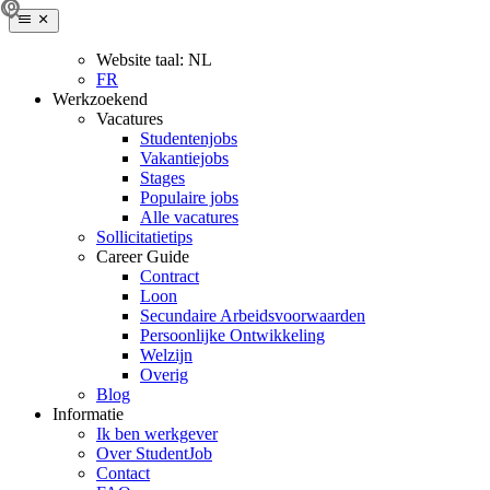
Website taal:
NL
FR
Werkzoekend
Vacatures
Studentenjobs
Vakantiejobs
Stages
Populaire jobs
Alle vacatures
Sollicitatietips
Career Guide
Contract
Loon
Secundaire Arbeidsvoorwaarden
Persoonlijke Ontwikkeling
Welzijn
Overig
Blog
Informatie
Ik ben werkgever
Over StudentJob
Contact