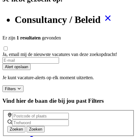
Consultancy / Beleid
Er zijn
1 resultaten
gevonden
Ja, email mij de nieuwste vacatures van deze zoekopdracht!
If
you
Alert opslaan
are
a
Je kunt vacature-alerts op elk moment uitzetten.
human,
ignore
Filters
this
field
Vind hier de baan die bij jou past
Filters
Zoeken
Zoeken