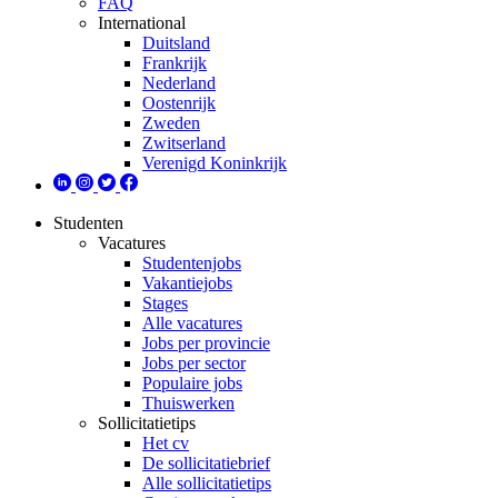
FAQ
International
Duitsland
Frankrijk
Nederland
Oostenrijk
Zweden
Zwitserland
Verenigd Koninkrijk
Studenten
Vacatures
Studentenjobs
Vakantiejobs
Stages
Alle vacatures
Jobs per provincie
Jobs per sector
Populaire jobs
Thuiswerken
Sollicitatietips
Het cv
De sollicitatiebrief
Alle sollicitatietips