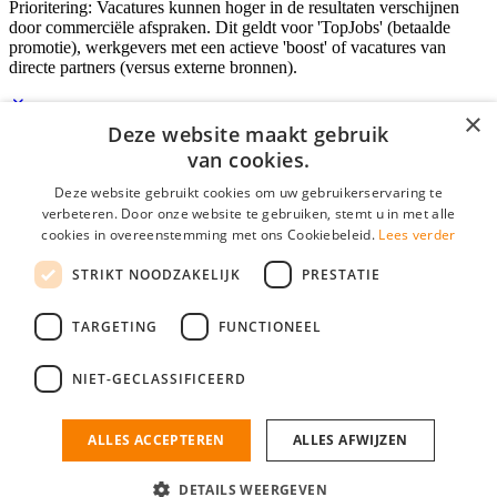
Prioritering: Vacatures kunnen hoger in de resultaten verschijnen
door commerciële afspraken. Dit geldt voor 'TopJobs' (betaalde
promotie), werkgevers met een actieve 'boost' of vacatures van
directe partners (versus externe bronnen).
×
Deze website maakt gebruik
Inloggen als bedrijf
van cookies.
Deze website gebruikt cookies om uw gebruikerservaring te
E-mail
*
verbeteren. Door onze website te gebruiken, stemt u in met alle
cookies in overeenstemming met ons Cookiebeleid.
Lees verder
Wachtwoord
STRIKT NOODZAKELIJK
PRESTATIE
login gegevens onthouden
Wachtwoord vergeten?
login
TARGETING
FUNCTIONEEL
Bedrijf aanmelden
NIET-GECLASSIFICEERD
Na het aanmelden kun je meteen je vacature plaatsen en heb je je
nieuwe collega/werknemer zo gevonden!
ALLES ACCEPTEREN
ALLES AFWIJZEN
Heb je nog geen gratis bedrijfsprofiel?
DETAILS WEERGEVEN