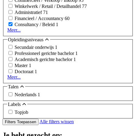
Commercieel / Verkoop / Inkoop
95
Winkelwerk / Retail / Detailhandel
77
Administratief
71
Financieel / Accountancy
60
Consultancy / Beleid
1
Meer...
Opleidingsniveaus
Secundair onderwijs
1
Professioneel gerichte bachelor
1
Academisch gerichte bachelor
1
Master
1
Doctoraat
1
Meer...
Talen
Nederlands
1
Labels
Topjob
Alle filters wissen
Filters Toepassen
Je hebt gezocht op: