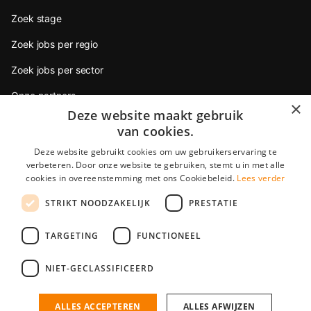
Zoek stage
Zoek jobs per regio
Zoek jobs per sector
Onze partners
×
Deze website maakt gebruik
van cookies.
Werkgevers
Deze website gebruikt cookies om uw gebruikerservaring te
Gratis aanmelden
verbeteren. Door onze website te gebruiken, stemt u in met alle
cookies in overeenstemming met ons Cookiebeleid.
Lees verder
Diensten
STRIKT NOODZAKELIJK
PRESTATIE
Veilig betalen
TARGETING
FUNCTIONEEL
StudentJob International is a subsidiary from YoungCapital • ©
NIET-GECLASSIFICEERD
2026 • Alle rechten voorbehouden •
Algemene voorwaarden
•
Privacy
StudentJob BE score
4.2 - 6 reviews
ALLES ACCEPTEREN
ALLES AFWIJZEN