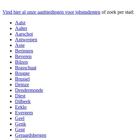
Vind hier al onze aanbiedingen voor jobstudenten
of zoek per stad:
Aalst
Aalter
Aarschot
Antwerpen
Asse
Beringen
Beveren
Bilzen
Brasschaat
Brugge
Brussel
Deinze
Dendermonde
Diest
Dilbeek
Eeklo
Evergem
Geel
Genk
Gent
Geraardsbergen