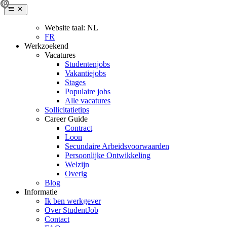
Website taal:
NL
FR
Werkzoekend
Vacatures
Studentenjobs
Vakantiejobs
Stages
Populaire jobs
Alle vacatures
Sollicitatietips
Career Guide
Contract
Loon
Secundaire Arbeidsvoorwaarden
Persoonlijke Ontwikkeling
Welzijn
Overig
Blog
Informatie
Ik ben werkgever
Over StudentJob
Contact