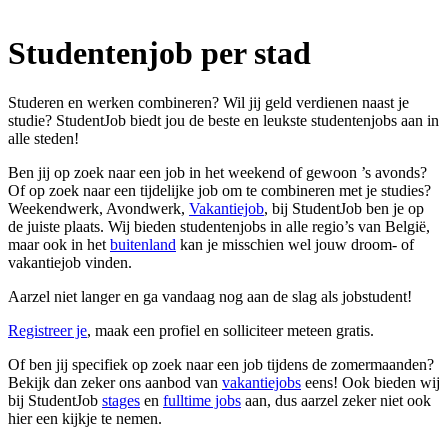
Studentenjob per stad
Studeren en werken combineren? Wil jij geld verdienen naast je
studie? StudentJob biedt jou de beste en leukste studentenjobs aan in
alle steden!
Ben jij op zoek naar een job in het weekend of gewoon ’s avonds?
Of op zoek naar een tijdelijke job om te combineren met je studies?
Weekendwerk, Avondwerk,
Vakantiejob
, bij StudentJob ben je op
de juiste plaats. Wij bieden studentenjobs in alle regio’s van België,
maar ook in het
buitenland
kan je misschien wel jouw droom- of
vakantiejob vinden.
Aarzel niet langer en ga vandaag nog aan de slag als jobstudent!
Registreer je
, maak een profiel en solliciteer meteen gratis.
Of ben jij specifiek op zoek naar een job tijdens de zomermaanden?
Bekijk dan zeker ons aanbod van
vakantiejobs
eens! Ook bieden wij
bij StudentJob
stages
en
fulltime jobs
aan, dus aarzel zeker niet ook
hier een kijkje te nemen.