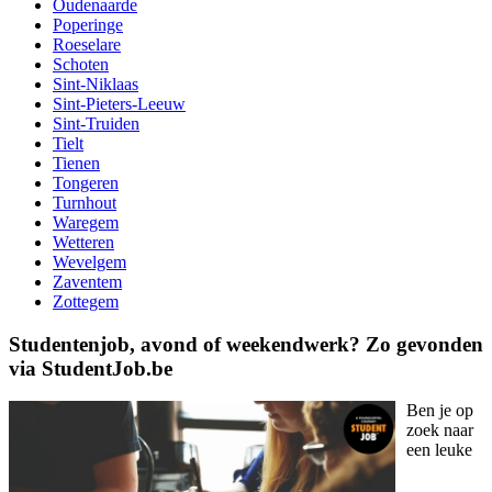
Oudenaarde
Poperinge
Roeselare
Schoten
Sint-Niklaas
Sint-Pieters-Leeuw
Sint-Truiden
Tielt
Tienen
Tongeren
Turnhout
Waregem
Wetteren
Wevelgem
Zaventem
Zottegem
Studentenjob, avond of weekendwerk? Zo gevonden
via StudentJob.be
Ben je op
zoek naar
een leuke