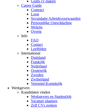
Gratis cv maken
Career Guide
Contract
Loon
Secundaire Arbeidsvoorwaarden
Persoonlijke Ontwikkeling
Welzijn
Overig
Info
FAQ
Contact
Leeftijden
International
Duitsland
Frankrijk
Nederland
Oostenrijk
Zweden
Zwitserland
Verenigd Koninkrijk
Werkgevers
Kandidaten vinden
Werkgevers en StudentJob
Vacature plaatsen
Zelf CVs zoeken