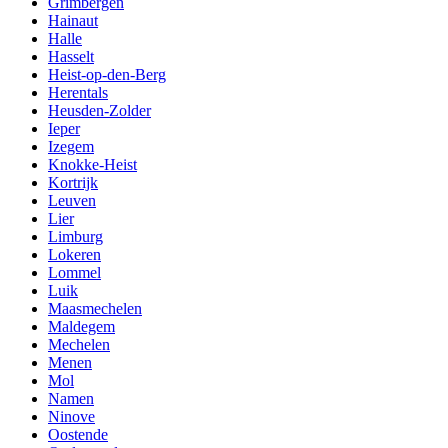
Grimbergen
Hainaut
Halle
Hasselt
Heist-op-den-Berg
Herentals
Heusden-Zolder
Ieper
Izegem
Knokke-Heist
Kortrijk
Leuven
Lier
Limburg
Lokeren
Lommel
Luik
Maasmechelen
Maldegem
Mechelen
Menen
Mol
Namen
Ninove
Oostende