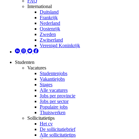
FAQ
International
Duitsland
Frankrijk
Nederland
Oostenrijk
Zweden
Zwitserland
Verenigd Koninkrijk
Studenten
Vacatures
Studentenjobs
Vakantiejobs
Stages
Alle vacatures
Jobs per provincie
Jobs per sector
Populaire jobs
Thuiswerken
Sollicitatietips
Het cv
De sollicitatiebrief
Alle sollicitatietips