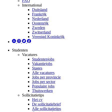
FAQ
International
Duitsland
Frankrijk
Nederland
Oostenrijk
Zweden
Zwitserland
Verenigd Koninkrijk
Studenten
Vacatures
Studentenjobs
Vakantiejobs
Stages
Alle vacatures
Jobs per provincie
Jobs per sector
Populaire jobs
Thuiswerken
Sollicitatietips
Het cv
De sollicitatiebrief
Alle sollicitatietips