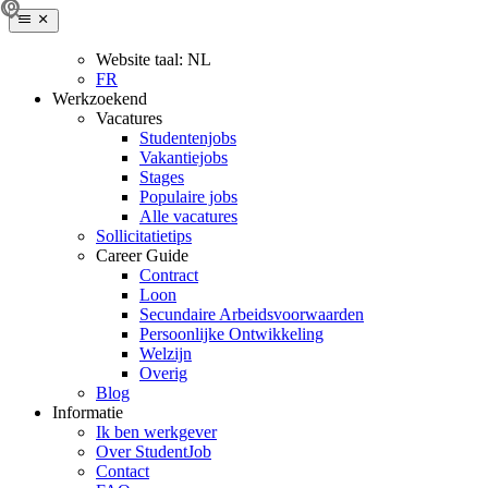
Website taal:
NL
FR
Werkzoekend
Vacatures
Studentenjobs
Vakantiejobs
Stages
Populaire jobs
Alle vacatures
Sollicitatietips
Career Guide
Contract
Loon
Secundaire Arbeidsvoorwaarden
Persoonlijke Ontwikkeling
Welzijn
Overig
Blog
Informatie
Ik ben werkgever
Over StudentJob
Contact