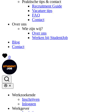
Praktische tips & contact
Recruitment Guide
Vacature tips
FAQ
Contact
Over ons
Wie zijn wij?
Over ons
Werken bij StudentJob
Blog
Contact
0
Werkzoekende
Inschrijven
Inloggen
Werkgever