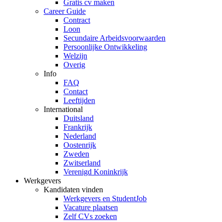
Gratis cv maken
Career Guide
Contract
Loon
Secundaire Arbeidsvoorwaarden
Persoonlijke Ontwikkeling
Welzijn
Overig
Info
FAQ
Contact
Leeftijden
International
Duitsland
Frankrijk
Nederland
Oostenrijk
Zweden
Zwitserland
Verenigd Koninkrijk
Werkgevers
Kandidaten vinden
Werkgevers en StudentJob
Vacature plaatsen
Zelf CVs zoeken