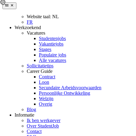
Website taal:
NL
FR
Werkzoekend
Vacatures
Studentenjobs
Vakantiejobs
Stages
Populaire jobs
Alle vacatures
Sollicitatietips
Career Guide
Contract
Loon
Secundaire Arbeidsvoorwaarden
Persoonlijke Ontwikkeling
Welzijn
Overig
Blog
Informatie
Ik ben werkgever
Over StudentJob
Contact