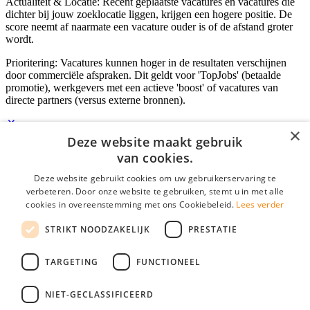
Actualiteit & Locatie: Recent geplaatste vacatures en vacatures die
dichter bij jouw zoeklocatie liggen, krijgen een hogere positie. De
score neemt af naarmate een vacature ouder is of de afstand groter
wordt.
Prioritering: Vacatures kunnen hoger in de resultaten verschijnen
door commerciële afspraken. Dit geldt voor 'TopJobs' (betaalde
promotie), werkgevers met een actieve 'boost' of vacatures van
directe partners (versus externe bronnen).
×
Deze website maakt gebruik
Inloggen als bedrijf
van cookies.
Deze website gebruikt cookies om uw gebruikerservaring te
E-mail
*
verbeteren. Door onze website te gebruiken, stemt u in met alle
cookies in overeenstemming met ons Cookiebeleid.
Lees verder
Wachtwoord
STRIKT NOODZAKELIJK
PRESTATIE
login gegevens onthouden
Wachtwoord vergeten?
login
TARGETING
FUNCTIONEEL
Bedrijf aanmelden
NIET-GECLASSIFICEERD