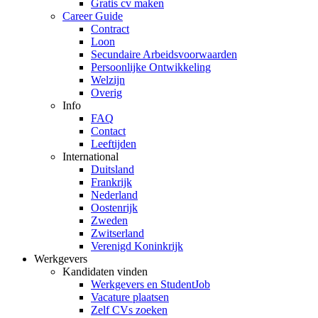
Gratis cv maken
Career Guide
Contract
Loon
Secundaire Arbeidsvoorwaarden
Persoonlijke Ontwikkeling
Welzijn
Overig
Info
FAQ
Contact
Leeftijden
International
Duitsland
Frankrijk
Nederland
Oostenrijk
Zweden
Zwitserland
Verenigd Koninkrijk
Werkgevers
Kandidaten vinden
Werkgevers en StudentJob
Vacature plaatsen
Zelf CVs zoeken