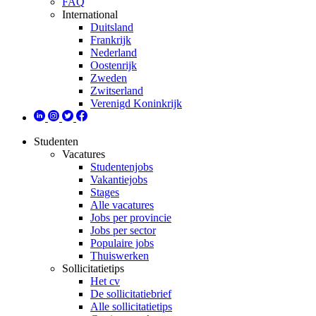
FAQ
International
Duitsland
Frankrijk
Nederland
Oostenrijk
Zweden
Zwitserland
Verenigd Koninkrijk
Studenten
Vacatures
Studentenjobs
Vakantiejobs
Stages
Alle vacatures
Jobs per provincie
Jobs per sector
Populaire jobs
Thuiswerken
Sollicitatietips
Het cv
De sollicitatiebrief
Alle sollicitatietips