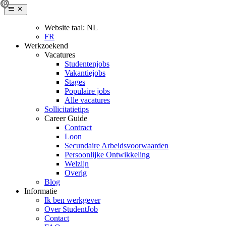
Website taal:
NL
FR
Werkzoekend
Vacatures
Studentenjobs
Vakantiejobs
Stages
Populaire jobs
Alle vacatures
Sollicitatietips
Career Guide
Contract
Loon
Secundaire Arbeidsvoorwaarden
Persoonlijke Ontwikkeling
Welzijn
Overig
Blog
Informatie
Ik ben werkgever
Over StudentJob
Contact