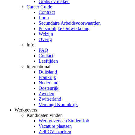
Gratis cv maken
Career Guide
Contract
Loon
Secundaire Arbeidsvoorwaarden
Persoonlijke Ontwikkeling
Welzijn
Overig
Info
FAQ
Contact
Leeftijden
International
Duitsland
Frankrijk
Nederland
Oostenrijk
Zweden
Zwitserland
Verenigd Koninkrijk
Werkgevers
Kandidaten vinden
Werkgevers en StudentJob
Vacature plaatsen
Zelf CVs zoeken