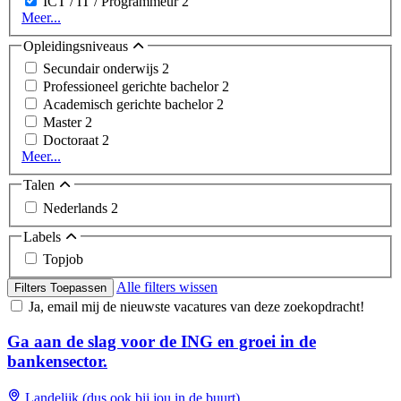
ICT / IT / Programmeur
2
Meer...
Opleidingsniveaus
Secundair onderwijs
2
Professioneel gerichte bachelor
2
Academisch gerichte bachelor
2
Master
2
Doctoraat
2
Meer...
Talen
Nederlands
2
Labels
Topjob
Alle filters wissen
Filters Toepassen
Ja, email mij de nieuwste vacatures van deze zoekopdracht!
Ga aan de slag voor de ING en groei in de
bankensector.
Landelijk (dus ook bij jou in de buurt)