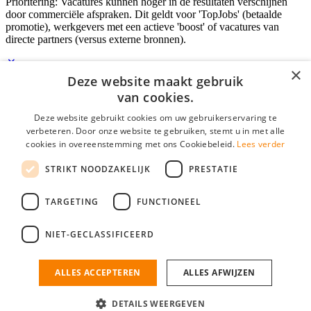
Prioritering: Vacatures kunnen hoger in de resultaten verschijnen
door commerciële afspraken. Dit geldt voor 'TopJobs' (betaalde
promotie), werkgevers met een actieve 'boost' of vacatures van
directe partners (versus externe bronnen).
×
Deze website maakt gebruik
Inloggen als bedrijf
van cookies.
Deze website gebruikt cookies om uw gebruikerservaring te
E-mail
*
verbeteren. Door onze website te gebruiken, stemt u in met alle
cookies in overeenstemming met ons Cookiebeleid.
Lees verder
Wachtwoord
STRIKT NOODZAKELIJK
PRESTATIE
login gegevens onthouden
Wachtwoord vergeten?
login
TARGETING
FUNCTIONEEL
Bedrijf aanmelden
NIET-GECLASSIFICEERD
Na het aanmelden kun je meteen je vacature plaatsen en heb je je
nieuwe collega/werknemer zo gevonden!
ALLES ACCEPTEREN
ALLES AFWIJZEN
Heb je nog geen gratis bedrijfsprofiel?
DETAILS WEERGEVEN