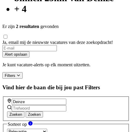
+ 4
Er zijn
2 resultaten
gevonden
Ja, email mij de nieuwste vacatures van deze zoekopdracht!
If
you
Alert opslaan
are
a
Je kunt vacature-alerts op elk moment uitzetten.
human,
ignore
Filters
this
field
Vind hier de baan die bij jou past
Filters
Zoeken
Zoeken
Sorteer op