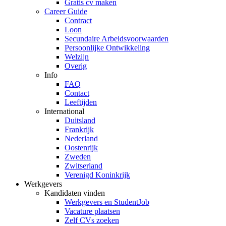
Gratis cv maken
Career Guide
Contract
Loon
Secundaire Arbeidsvoorwaarden
Persoonlijke Ontwikkeling
Welzijn
Overig
Info
FAQ
Contact
Leeftijden
International
Duitsland
Frankrijk
Nederland
Oostenrijk
Zweden
Zwitserland
Verenigd Koninkrijk
Werkgevers
Kandidaten vinden
Werkgevers en StudentJob
Vacature plaatsen
Zelf CVs zoeken