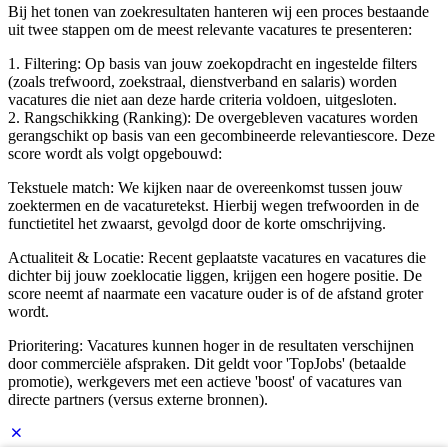
Bij het tonen van zoekresultaten hanteren wij een proces bestaande
uit twee stappen om de meest relevante vacatures te presenteren:
1. Filtering: Op basis van jouw zoekopdracht en ingestelde filters
(zoals trefwoord, zoekstraal, dienstverband en salaris) worden
vacatures die niet aan deze harde criteria voldoen, uitgesloten.
2. Rangschikking (Ranking): De overgebleven vacatures worden
gerangschikt op basis van een gecombineerde relevantiescore. Deze
score wordt als volgt opgebouwd:
Tekstuele match: We kijken naar de overeenkomst tussen jouw
zoektermen en de vacaturetekst. Hierbij wegen trefwoorden in de
functietitel het zwaarst, gevolgd door de korte omschrijving.
Actualiteit & Locatie: Recent geplaatste vacatures en vacatures die
dichter bij jouw zoeklocatie liggen, krijgen een hogere positie. De
score neemt af naarmate een vacature ouder is of de afstand groter
wordt.
Prioritering: Vacatures kunnen hoger in de resultaten verschijnen
door commerciële afspraken. Dit geldt voor 'TopJobs' (betaalde
promotie), werkgevers met een actieve 'boost' of vacatures van
directe partners (versus externe bronnen).