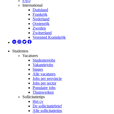
FAQ
International
Duitsland
Frankrijk
Nederland
Oostenrijk
Zweden
Zwitserland
Verenigd Koninkrijk
Studenten
Vacatures
Studentenjobs
Vakantiejobs
Stages
Alle vacatures
Jobs per provincie
Jobs per sector
Populaire jobs
Thuiswerken
Sollicitatietips
Het cv
De sollicitatiebrief
Alle sollicitatietips