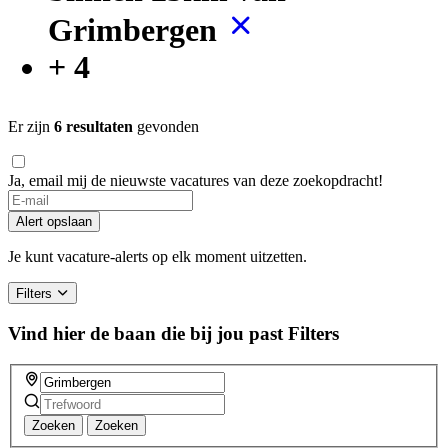
Grimbergen
+ 4
Er zijn
6 resultaten
gevonden
Ja, email mij de nieuwste vacatures van deze zoekopdracht!
If
you
Alert opslaan
are
a
Je kunt vacature-alerts op elk moment uitzetten.
human,
ignore
Filters
this
field
Vind hier de baan die bij jou past
Filters
Zoeken
Zoeken