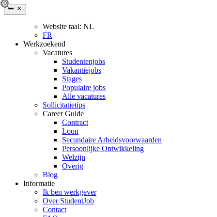
Website taal:
NL
FR
Werkzoekend
Vacatures
Studentenjobs
Vakantiejobs
Stages
Populaire jobs
Alle vacatures
Sollicitatietips
Career Guide
Contract
Loon
Secundaire Arbeidsvoorwaarden
Persoonlijke Ontwikkeling
Welzijn
Overig
Blog
Informatie
Ik ben werkgever
Over StudentJob
Contact