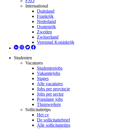
FAQ
International
Duitsland
Frankrijk
Nederland
Oostenrijk
Zweden
Zwitserland
Verenigd Koninkrijk
Studenten
Vacatures
Studentenjobs
Vakantiejobs
Stages
Alle vacatures
Jobs per provincie
Jobs per sector
Populaire jobs
Thuiswerken
Sollicitatietips
Het cv
De sollicitatiebrief
Alle sollicitatietips