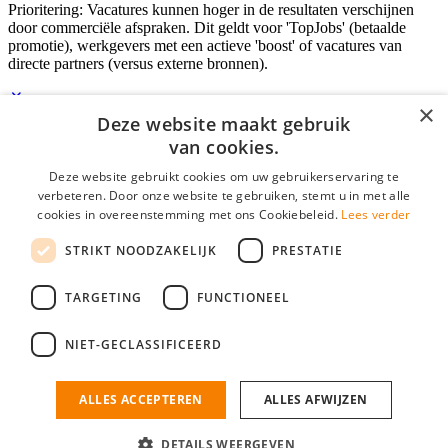
Prioritering: Vacatures kunnen hoger in de resultaten verschijnen
door commerciële afspraken. Dit geldt voor 'TopJobs' (betaalde
promotie), werkgevers met een actieve 'boost' of vacatures van
directe partners (versus externe bronnen).
×
Deze website maakt gebruik
Inloggen als bedrijf
van cookies.
Deze website gebruikt cookies om uw gebruikerservaring te
E-mail
*
verbeteren. Door onze website te gebruiken, stemt u in met alle
cookies in overeenstemming met ons Cookiebeleid.
Lees verder
Wachtwoord
STRIKT NOODZAKELIJK
PRESTATIE
login gegevens onthouden
Wachtwoord vergeten?
login
TARGETING
FUNCTIONEEL
Bedrijf aanmelden
NIET-GECLASSIFICEERD
Na het aanmelden kun je meteen je vacature plaatsen en heb je je
nieuwe collega/werknemer zo gevonden!
ALLES ACCEPTEREN
ALLES AFWIJZEN
Heb je nog geen gratis bedrijfsprofiel?
DETAILS WEERGEVEN