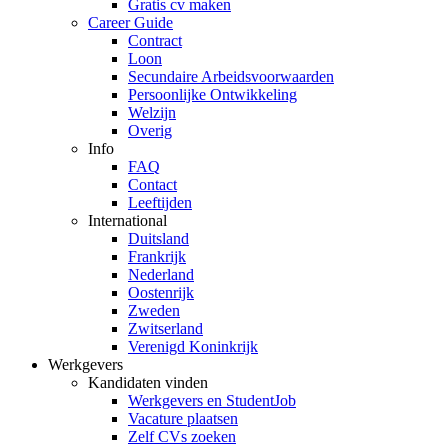
Gratis cv maken
Career Guide
Contract
Loon
Secundaire Arbeidsvoorwaarden
Persoonlijke Ontwikkeling
Welzijn
Overig
Info
FAQ
Contact
Leeftijden
International
Duitsland
Frankrijk
Nederland
Oostenrijk
Zweden
Zwitserland
Verenigd Koninkrijk
Werkgevers
Kandidaten vinden
Werkgevers en StudentJob
Vacature plaatsen
Zelf CVs zoeken