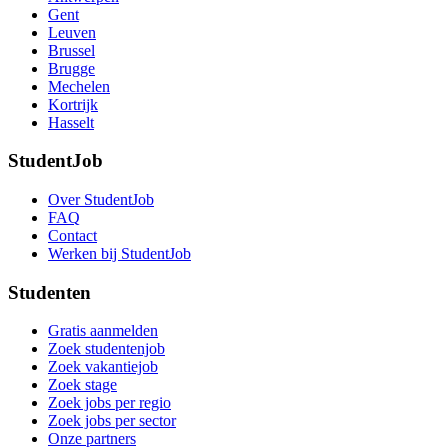
Gent
Leuven
Brussel
Brugge
Mechelen
Kortrijk
Hasselt
StudentJob
Over StudentJob
FAQ
Contact
Werken bij StudentJob
Studenten
Gratis aanmelden
Zoek studentenjob
Zoek vakantiejob
Zoek stage
Zoek jobs per regio
Zoek jobs per sector
Onze partners