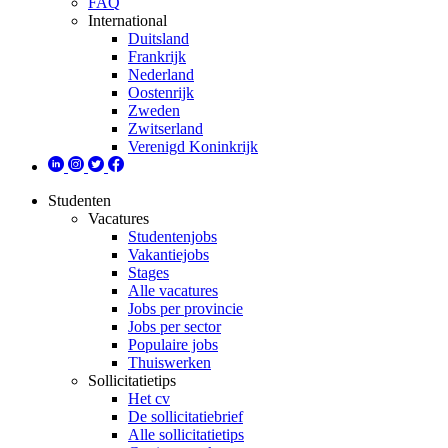
FAQ
International
Duitsland
Frankrijk
Nederland
Oostenrijk
Zweden
Zwitserland
Verenigd Koninkrijk
Studenten
Vacatures
Studentenjobs
Vakantiejobs
Stages
Alle vacatures
Jobs per provincie
Jobs per sector
Populaire jobs
Thuiswerken
Sollicitatietips
Het cv
De sollicitatiebrief
Alle sollicitatietips