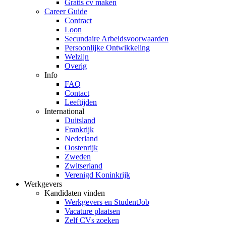
Gratis cv maken
Career Guide
Contract
Loon
Secundaire Arbeidsvoorwaarden
Persoonlijke Ontwikkeling
Welzijn
Overig
Info
FAQ
Contact
Leeftijden
International
Duitsland
Frankrijk
Nederland
Oostenrijk
Zweden
Zwitserland
Verenigd Koninkrijk
Werkgevers
Kandidaten vinden
Werkgevers en StudentJob
Vacature plaatsen
Zelf CVs zoeken