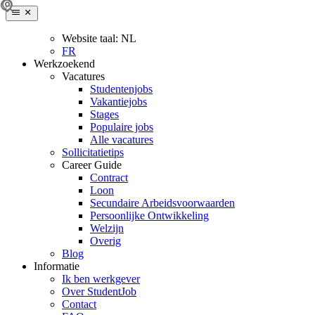
Website taal:
NL
FR
Werkzoekend
Vacatures
Studentenjobs
Vakantiejobs
Stages
Populaire jobs
Alle vacatures
Sollicitatietips
Career Guide
Contract
Loon
Secundaire Arbeidsvoorwaarden
Persoonlijke Ontwikkeling
Welzijn
Overig
Blog
Informatie
Ik ben werkgever
Over StudentJob
Contact