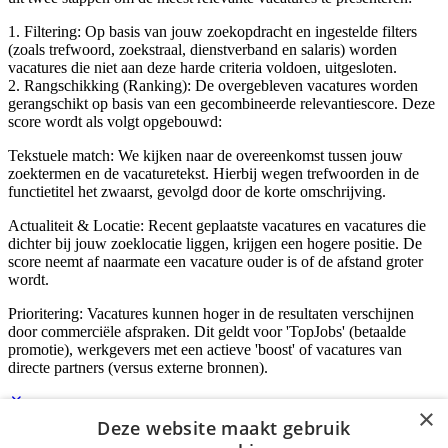
1. Filtering: Op basis van jouw zoekopdracht en ingestelde filters
(zoals trefwoord, zoekstraal, dienstverband en salaris) worden
vacatures die niet aan deze harde criteria voldoen, uitgesloten.
2. Rangschikking (Ranking): De overgebleven vacatures worden
gerangschikt op basis van een gecombineerde relevantiescore. Deze
score wordt als volgt opgebouwd:
Tekstuele match: We kijken naar de overeenkomst tussen jouw
zoektermen en de vacaturetekst. Hierbij wegen trefwoorden in de
functietitel het zwaarst, gevolgd door de korte omschrijving.
Actualiteit & Locatie: Recent geplaatste vacatures en vacatures die
dichter bij jouw zoeklocatie liggen, krijgen een hogere positie. De
score neemt af naarmate een vacature ouder is of de afstand groter
wordt.
Prioritering: Vacatures kunnen hoger in de resultaten verschijnen
door commerciële afspraken. Dit geldt voor 'TopJobs' (betaalde
promotie), werkgevers met een actieve 'boost' of vacatures van
directe partners (versus externe bronnen).
×
Deze website maakt gebruik
Inloggen als bedrijf