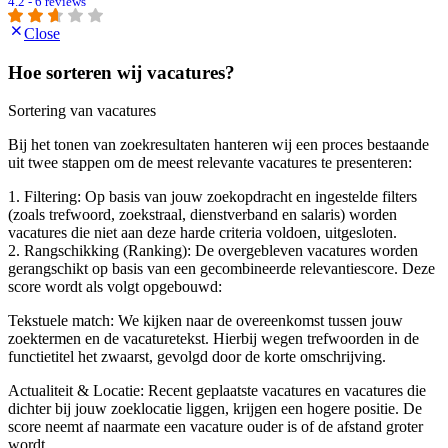
4.2 - 6 reviews
Close
Hoe sorteren wij vacatures?
Sortering van vacatures
Bij het tonen van zoekresultaten hanteren wij een proces bestaande
uit twee stappen om de meest relevante vacatures te presenteren:
1. Filtering: Op basis van jouw zoekopdracht en ingestelde filters
(zoals trefwoord, zoekstraal, dienstverband en salaris) worden
vacatures die niet aan deze harde criteria voldoen, uitgesloten.
2. Rangschikking (Ranking): De overgebleven vacatures worden
gerangschikt op basis van een gecombineerde relevantiescore. Deze
score wordt als volgt opgebouwd:
Tekstuele match: We kijken naar de overeenkomst tussen jouw
zoektermen en de vacaturetekst. Hierbij wegen trefwoorden in de
functietitel het zwaarst, gevolgd door de korte omschrijving.
Actualiteit & Locatie: Recent geplaatste vacatures en vacatures die
dichter bij jouw zoeklocatie liggen, krijgen een hogere positie. De
score neemt af naarmate een vacature ouder is of de afstand groter
wordt.