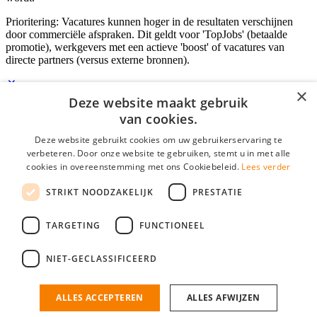
Prioritering: Vacatures kunnen hoger in de resultaten verschijnen
door commerciële afspraken. Dit geldt voor 'TopJobs' (betaalde
promotie), werkgevers met een actieve 'boost' of vacatures van
directe partners (versus externe bronnen).
×
Deze website maakt gebruik
Inloggen als bedrijf
van cookies.
Deze website gebruikt cookies om uw gebruikerservaring te
E-mail
*
verbeteren. Door onze website te gebruiken, stemt u in met alle
cookies in overeenstemming met ons Cookiebeleid.
Lees verder
Wachtwoord
STRIKT NOODZAKELIJK
PRESTATIE
login gegevens onthouden
Wachtwoord vergeten?
login
TARGETING
FUNCTIONEEL
Bedrijf aanmelden
NIET-GECLASSIFICEERD
Na het aanmelden kun je meteen je vacature plaatsen en heb je je
nieuwe collega/werknemer zo gevonden!
ALLES ACCEPTEREN
ALLES AFWIJZEN
Heb je nog geen gratis bedrijfsprofiel?