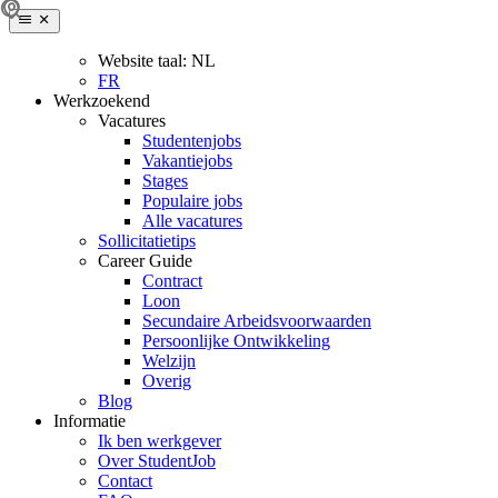
Website taal:
NL
FR
Werkzoekend
Vacatures
Studentenjobs
Vakantiejobs
Stages
Populaire jobs
Alle vacatures
Sollicitatietips
Career Guide
Contract
Loon
Secundaire Arbeidsvoorwaarden
Persoonlijke Ontwikkeling
Welzijn
Overig
Blog
Informatie
Ik ben werkgever
Over StudentJob
Contact