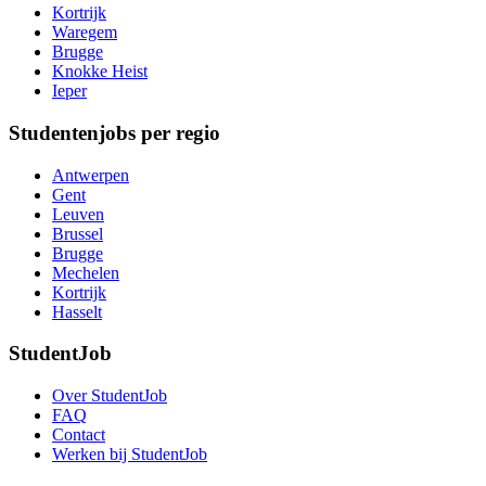
Kortrijk
Waregem
Brugge
Knokke Heist
Ieper
Studentenjobs per regio
Antwerpen
Gent
Leuven
Brussel
Brugge
Mechelen
Kortrijk
Hasselt
StudentJob
Over StudentJob
FAQ
Contact
Werken bij StudentJob