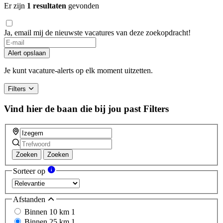
Er zijn
1 resultaten
gevonden
Ja, email mij de nieuwste vacatures van deze zoekopdracht!
If
you
Alert opslaan
are
a
Je kunt vacature-alerts op elk moment uitzetten.
human,
ignore
Filters
this
field
Vind hier de baan die bij jou past
Filters
Zoeken
Zoeken
Sorteer op
Afstanden
Binnen 10 km
1
Binnen 25 km
1