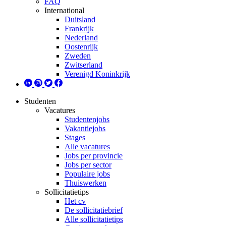
FAQ
International
Duitsland
Frankrijk
Nederland
Oostenrijk
Zweden
Zwitserland
Verenigd Koninkrijk
Studenten
Vacatures
Studentenjobs
Vakantiejobs
Stages
Alle vacatures
Jobs per provincie
Jobs per sector
Populaire jobs
Thuiswerken
Sollicitatietips
Het cv
De sollicitatiebrief
Alle sollicitatietips