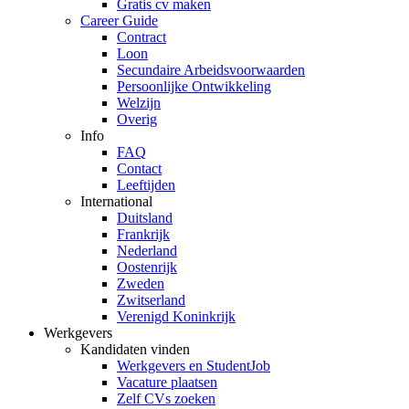
Gratis cv maken
Career Guide
Contract
Loon
Secundaire Arbeidsvoorwaarden
Persoonlijke Ontwikkeling
Welzijn
Overig
Info
FAQ
Contact
Leeftijden
International
Duitsland
Frankrijk
Nederland
Oostenrijk
Zweden
Zwitserland
Verenigd Koninkrijk
Werkgevers
Kandidaten vinden
Werkgevers en StudentJob
Vacature plaatsen
Zelf CVs zoeken