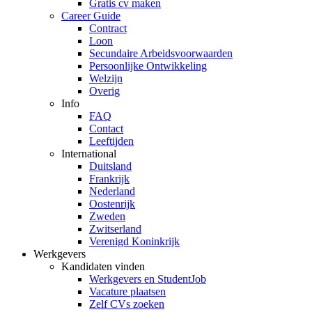
Gratis cv maken
Career Guide
Contract
Loon
Secundaire Arbeidsvoorwaarden
Persoonlijke Ontwikkeling
Welzijn
Overig
Info
FAQ
Contact
Leeftijden
International
Duitsland
Frankrijk
Nederland
Oostenrijk
Zweden
Zwitserland
Verenigd Koninkrijk
Werkgevers
Kandidaten vinden
Werkgevers en StudentJob
Vacature plaatsen
Zelf CVs zoeken