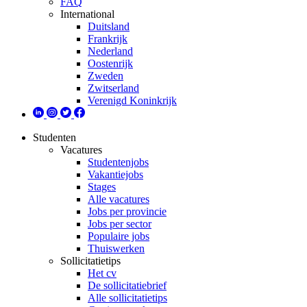
FAQ
International
Duitsland
Frankrijk
Nederland
Oostenrijk
Zweden
Zwitserland
Verenigd Koninkrijk
Studenten
Vacatures
Studentenjobs
Vakantiejobs
Stages
Alle vacatures
Jobs per provincie
Jobs per sector
Populaire jobs
Thuiswerken
Sollicitatietips
Het cv
De sollicitatiebrief
Alle sollicitatietips