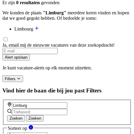
Er zijn
0 resultaten
gevonden
We konden de plaats
"Limburg"
meerdere keren vinden en hopen
dat we goed gegokt hebben. Of bedoelde je soms:
Limbourg
Ja, email mij de nieuwste vacatures van deze zoekopdracht!
If
you
Alert opslaan
are
a
Je kunt vacature-alerts op elk moment uitzetten.
human,
ignore
Filters
this
field
Vind hier de baan die bij jou past
Filters
Zoeken
Zoeken
Sorteer op