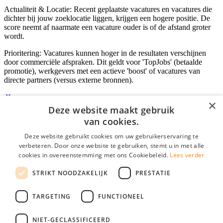
Actualiteit & Locatie: Recent geplaatste vacatures en vacatures die
dichter bij jouw zoeklocatie liggen, krijgen een hogere positie. De
score neemt af naarmate een vacature ouder is of de afstand groter
wordt.
Prioritering: Vacatures kunnen hoger in de resultaten verschijnen
door commerciële afspraken. Dit geldt voor 'TopJobs' (betaalde
promotie), werkgevers met een actieve 'boost' of vacatures van
directe partners (versus externe bronnen).
×
Deze website maakt gebruik
Inloggen als bedrijf
van cookies.
Deze website gebruikt cookies om uw gebruikerservaring te
E-mail
*
verbeteren. Door onze website te gebruiken, stemt u in met alle
cookies in overeenstemming met ons Cookiebeleid.
Lees verder
Wachtwoord
STRIKT NOODZAKELIJK
PRESTATIE
login gegevens onthouden
Wachtwoord vergeten?
login
TARGETING
FUNCTIONEEL
Bedrijf aanmelden
NIET-GECLASSIFICEERD