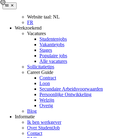
Website taal:
NL
FR
Werkzoekend
Vacatures
Studentenjobs
Vakantiejobs
Stages
Populaire jobs
Alle vacatures
Sollicitatietips
Career Guide
Contract
Loon
Secundaire Arbeidsvoorwaarden
Persoonlijke Ontwikkeling
Welzijn
Overig
Blog
Informatie
Ik ben werkgever
Over StudentJob
Contact