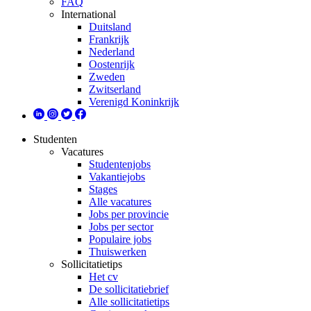
FAQ
International
Duitsland
Frankrijk
Nederland
Oostenrijk
Zweden
Zwitserland
Verenigd Koninkrijk
Studenten
Vacatures
Studentenjobs
Vakantiejobs
Stages
Alle vacatures
Jobs per provincie
Jobs per sector
Populaire jobs
Thuiswerken
Sollicitatietips
Het cv
De sollicitatiebrief
Alle sollicitatietips