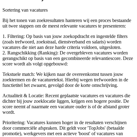
Sortering van vacatures
Bij het tonen van zoekresultaten hanteren wij een proces bestaande
uit twee stappen om de meest relevante vacatures te presenteren:
1. Filtering: Op basis van jouw zoekopdracht en ingestelde filters
(zoals trefwoord, zoekstraal, dienstverband en salaris) worden
vacatures die niet aan deze harde criteria voldoen, uitgesloten.
2. Rangschikking (Ranking): De overgebleven vacatures worden
gerangschikt op basis van een gecombineerde relevantiescore. Deze
score wordt als volgt opgebouwd:
Tekstuele match: We kijken naar de overeenkomst tussen jouw
zoektermen en de vacaturetekst. Hierbij wegen trefwoorden in de
functietitel het zwaarst, gevolgd door de korte omschrijving.
Actualiteit & Locatie: Recent geplaatste vacatures en vacatures die
dichter bij jouw zoeklocatie liggen, krijgen een hogere positie. De
score neemt af naarmate een vacature ouder is of de afstand groter
wordt.
Prioritering: Vacatures kunnen hoger in de resultaten verschijnen
door commerciële afspraken. Dit geldt voor 'TopJobs' (betaalde
promotie), werkgevers met een actieve 'boost' of vacatures van