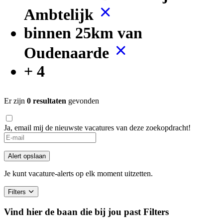
Ambtelijk
binnen 25km van
Oudenaarde
+ 4
Er zijn
0 resultaten
gevonden
Ja, email mij de nieuwste vacatures van deze zoekopdracht!
If
you
are
Alert opslaan
a
human,
Je kunt vacature-alerts op elk moment uitzetten.
ignore
this
Filters
field
Vind hier de baan die bij jou past
Filters