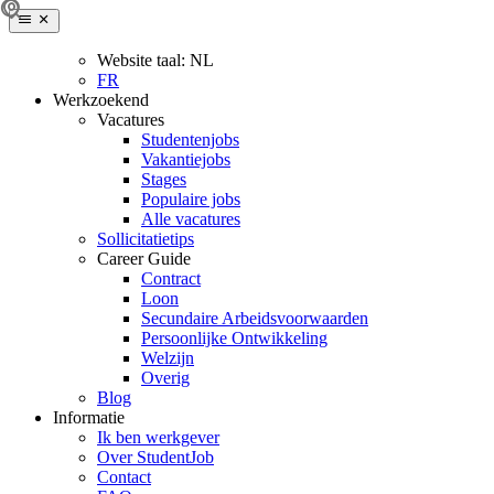
Website taal:
NL
FR
Werkzoekend
Vacatures
Studentenjobs
Vakantiejobs
Stages
Populaire jobs
Alle vacatures
Sollicitatietips
Career Guide
Contract
Loon
Secundaire Arbeidsvoorwaarden
Persoonlijke Ontwikkeling
Welzijn
Overig
Blog
Informatie
Ik ben werkgever
Over StudentJob
Contact