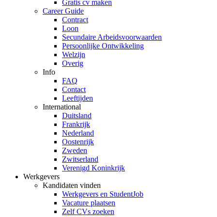
Gratis cv maken
Career Guide
Contract
Loon
Secundaire Arbeidsvoorwaarden
Persoonlijke Ontwikkeling
Welzijn
Overig
Info
FAQ
Contact
Leeftijden
International
Duitsland
Frankrijk
Nederland
Oostenrijk
Zweden
Zwitserland
Verenigd Koninkrijk
Werkgevers
Kandidaten vinden
Werkgevers en StudentJob
Vacature plaatsen
Zelf CVs zoeken