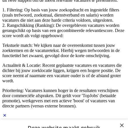
uit twee stappen om de meest relevante vacatures te presenteren:
1. Filtering: Op basis van jouw zoekopdracht en ingestelde filters
(zoals trefwoord, zoekstraal, dienstverband en salaris) worden
vacatures die niet aan deze harde criteria voldoen, uitgesloten.
2. Rangschikking (Ranking): De overgebleven vacatures worden
gerangschikt op basis van een gecombineerde relevantiescore. Deze
score wordt als volgt opgebouwd:
Tekstuele match: We kijken naar de overeenkomst tussen jouw
zoektermen en de vacaturetekst. Hierbij wegen trefwoorden in de
functietitel het zwaarst, gevolgd door de korte omschrijving.
Actualiteit & Locatie: Recent geplaatste vacatures en vacatures die
dichter bij jouw zoeklocatie liggen, krijgen een hogere positie. De
score neemt af naarmate een vacature ouder is of de afstand groter
wordt.
Prioritering: Vacatures kunnen hoger in de resultaten verschijnen
door commerciële afspraken. Dit geldt voor 'TopJobs' (betaalde
promotie), werkgevers met een actieve 'boost' of vacatures van
directe partners (versus externe bronnen).
×
Inloggen als bedrijf
Deze website maakt gebruik