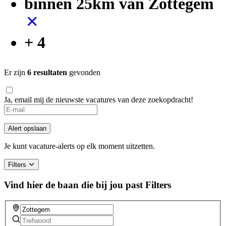
binnen 25km van Zottegem
+ 4
Er zijn
6 resultaten
gevonden
Ja, email mij de nieuwste vacatures van deze zoekopdracht!
If
you
are
Alert opslaan
a
human,
Je kunt vacature-alerts op elk moment uitzetten.
ignore
this
Filters
field
Vind hier de baan die bij jou past
Filters