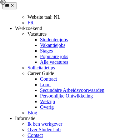
Website taal:
NL
FR
Werkzoekend
Vacatures
Studentenjobs
Vakantiejobs
Stages
Populaire jobs
Alle vacatures
Sollicitatietips
Career Guide
Contract
Loon
Secundaire Arbeidsvoorwaarden
Persoonlijke Ontwikkeling
Welzijn
Overig
Blog
Informatie
Ik ben werkgever
Over StudentJob
Contact