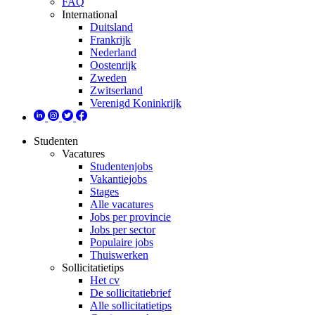
FAQ
International
Duitsland
Frankrijk
Nederland
Oostenrijk
Zweden
Zwitserland
Verenigd Koninkrijk
Studenten
Vacatures
Studentenjobs
Vakantiejobs
Stages
Alle vacatures
Jobs per provincie
Jobs per sector
Populaire jobs
Thuiswerken
Sollicitatietips
Het cv
De sollicitatiebrief
Alle sollicitatietips