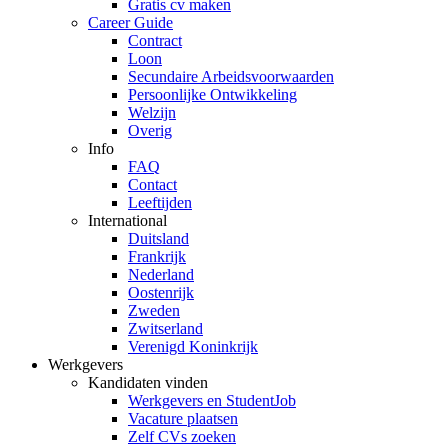
Gratis cv maken
Career Guide
Contract
Loon
Secundaire Arbeidsvoorwaarden
Persoonlijke Ontwikkeling
Welzijn
Overig
Info
FAQ
Contact
Leeftijden
International
Duitsland
Frankrijk
Nederland
Oostenrijk
Zweden
Zwitserland
Verenigd Koninkrijk
Werkgevers
Kandidaten vinden
Werkgevers en StudentJob
Vacature plaatsen
Zelf CVs zoeken