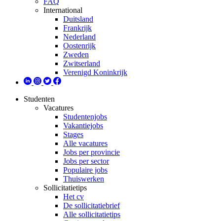
FAQ
International
Duitsland
Frankrijk
Nederland
Oostenrijk
Zweden
Zwitserland
Verenigd Koninkrijk
Studenten
Vacatures
Studentenjobs
Vakantiejobs
Stages
Alle vacatures
Jobs per provincie
Jobs per sector
Populaire jobs
Thuiswerken
Sollicitatietips
Het cv
De sollicitatiebrief
Alle sollicitatietips