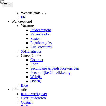
Website taal:
NL
FR
Werkzoekend
Vacatures
Studentenjobs
Vakantiejobs
Stages
Populaire jobs
Alle vacatures
Sollicitatietips
Career Guide
Contract
Loon
Secundaire Arbeidsvoorwaarden
Persoonlijke Ontwikkeling
Welzijn
Overig
Blog
Informatie
Ik ben werkgever
Over StudentJob
Contact