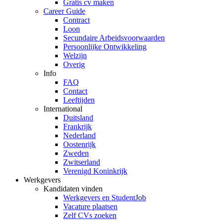
Gratis cv maken
Career Guide
Contract
Loon
Secundaire Arbeidsvoorwaarden
Persoonlijke Ontwikkeling
Welzijn
Overig
Info
FAQ
Contact
Leeftijden
International
Duitsland
Frankrijk
Nederland
Oostenrijk
Zweden
Zwitserland
Verenigd Koninkrijk
Werkgevers
Kandidaten vinden
Werkgevers en StudentJob
Vacature plaatsen
Zelf CVs zoeken