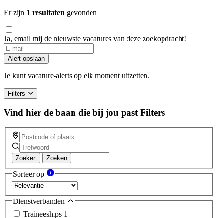
Er zijn
1 resultaten
gevonden
Ja, email mij de nieuwste vacatures van deze zoekopdracht!
If
you
Alert opslaan
are
a
Je kunt vacature-alerts op elk moment uitzetten.
human,
ignore
Filters
this
field
Vind hier de baan die bij jou past
Filters
Zoeken
Zoeken
Sorteer op
Dienstverbanden
Traineeships
1