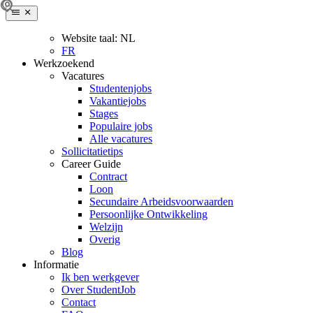
Website taal:
NL
FR
Werkzoekend
Vacatures
Studentenjobs
Vakantiejobs
Stages
Populaire jobs
Alle vacatures
Sollicitatietips
Career Guide
Contract
Loon
Secundaire Arbeidsvoorwaarden
Persoonlijke Ontwikkeling
Welzijn
Overig
Blog
Informatie
Ik ben werkgever
Over StudentJob
Contact