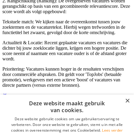
2. Rangschikking (Ranking): De overgebleven vacatures worden
gerangschikt op basis van een gecombineerde relevantiescore. Deze
score wordt als volgt opgebouwd:
Tekstuele match: We kijken naar de overeenkomst tussen jouw
zoektermen en de vacaturetekst. Hierbij wegen trefwoorden in de
functietitel het zwaarst, gevolgd door de korte omschrijving.
Actualiteit & Locatie: Recent geplaatste vacatures en vacatures die
dichter bij jouw zoeklocatie liggen, krijgen een hogere positie. De
score neemt af naarmate een vacature ouder is of de afstand groter
wordt.
Prioritering: Vacatures kunnen hoger in de resultaten verschijnen
door commerciële afspraken. Dit geldt voor 'TopJobs' (betaalde
promotie), werkgevers met een actieve 'boost' of vacatures van
directe partners (versus externe bronnen).
×
Deze website maakt gebruik
Inloggen als bedrijf
van cookies.
Deze website gebruikt cookies om uw gebruikerservaring te
E-mail
*
verbeteren. Door onze website te gebruiken, stemt u in met alle
cookies in overeenstemming met ons Cookiebeleid.
Lees verder
Wachtwoord