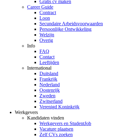
Gratis cv maken
Career Guide
Contract
Loon
Secundaire Arbeidsvoorwaarden
Persoonlijke Ontwikkeling
Welzijn
Overig
Info
FAQ
Contact
Leeftijden
International
Duitsland
Frankrijk
Nederland
Oostenrijk
Zweden
Zwitserland
Verenigd Koninkrijk
Werkgevers
Kandidaten vinden
Werkgevers en StudentJob
Vacature plaatsen
Zelf CVs zoeken