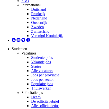
FAQ
International
Duitsland
Frankrijk
Nederland
Oostenrijk
Zweden
Zwitserland
Verenigd Koninkrijk
Studenten
Vacatures
Studentenjobs
Vakantiejobs
Stages
Alle vacatures
Jobs per provincie
Jobs per sector
Populaire jobs
Thuiswerken
Sollicitatietips
Het cv
De sollicitatiebrief
Alle sollicitatietips