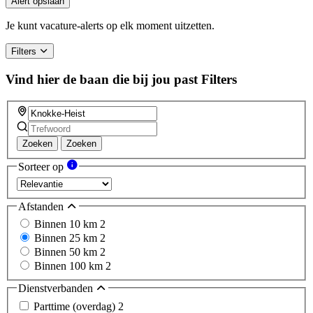
Alert opslaan
are
a
Je kunt vacature-alerts op elk moment uitzetten.
human,
ignore
Filters
this
field
Vind hier de baan die bij jou past
Filters
Zoeken
Zoeken
Sorteer op
Afstanden
Binnen 10 km
2
Binnen 25 km
2
Binnen 50 km
2
Binnen 100 km
2
Dienstverbanden
Parttime (overdag)
2