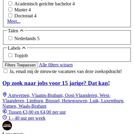
Academisch gerichte bachelor
4
Master
4
Doctoraat
4
Meer...
Talen
Nederlands
5
Labels
Topjob
Alle filters wissen
Filters Toepassen
Ja, email mij de nieuwste vacatures van deze zoekopdracht!
Op zoek naar jobs voor 15 jarige? Dat kan!
Antwerpen, Vlaams-Brabant, Oost-Vlaanderen, West-
Vlaanderen, Limburg, Brussel, Henegouwen, Luik, Luxemburg,
Namen, Waals-Brabant
Tussen €3,00 en €4,00 per uur
1 - 40 uur per week