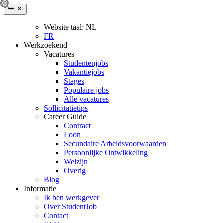
Website taal:
NL
FR
Werkzoekend
Vacatures
Studentenjobs
Vakantiejobs
Stages
Populaire jobs
Alle vacatures
Sollicitatietips
Career Guide
Contract
Loon
Secundaire Arbeidsvoorwaarden
Persoonlijke Ontwikkeling
Welzijn
Overig
Blog
Informatie
Ik ben werkgever
Over StudentJob
Contact