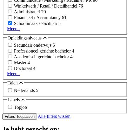
Communicatie / Marketing / Reclame / PR
96
Winkelwerk / Retail / Detailhandel
76
Administratief
70
Financieel / Accountancy
61
Schoonmaak / Facilitair
5
Meer...
Opleidingsniveaus
Secundair onderwijs
5
Professioneel gerichte bachelor
4
Academisch gerichte bachelor
4
Master
4
Doctoraat
4
Meer...
Talen
Nederlands
5
Labels
Topjob
Alle filters wissen
Filters Toepassen
Je hebt gezocht op: