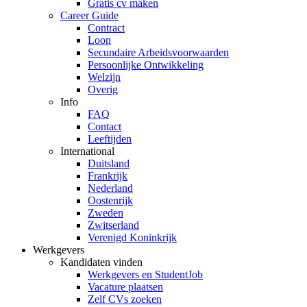
Gratis cv maken
Career Guide
Contract
Loon
Secundaire Arbeidsvoorwaarden
Persoonlijke Ontwikkeling
Welzijn
Overig
Info
FAQ
Contact
Leeftijden
International
Duitsland
Frankrijk
Nederland
Oostenrijk
Zweden
Zwitserland
Verenigd Koninkrijk
Werkgevers
Kandidaten vinden
Werkgevers en StudentJob
Vacature plaatsen
Zelf CVs zoeken