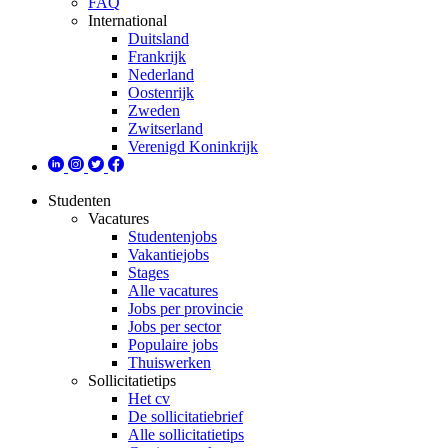
FAQ
International
Duitsland
Frankrijk
Nederland
Oostenrijk
Zweden
Zwitserland
Verenigd Koninkrijk
Studenten
Vacatures
Studentenjobs
Vakantiejobs
Stages
Alle vacatures
Jobs per provincie
Jobs per sector
Populaire jobs
Thuiswerken
Sollicitatietips
Het cv
De sollicitatiebrief
Alle sollicitatietips