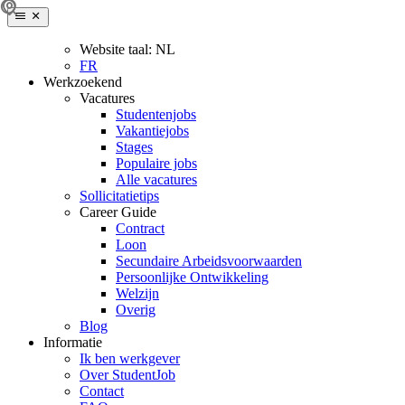
Website taal:
NL
FR
Werkzoekend
Vacatures
Studentenjobs
Vakantiejobs
Stages
Populaire jobs
Alle vacatures
Sollicitatietips
Career Guide
Contract
Loon
Secundaire Arbeidsvoorwaarden
Persoonlijke Ontwikkeling
Welzijn
Overig
Blog
Informatie
Ik ben werkgever
Over StudentJob
Contact