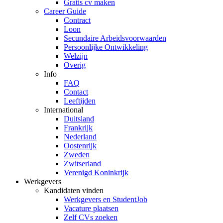
Gratis cv maken
Career Guide
Contract
Loon
Secundaire Arbeidsvoorwaarden
Persoonlijke Ontwikkeling
Welzijn
Overig
Info
FAQ
Contact
Leeftijden
International
Duitsland
Frankrijk
Nederland
Oostenrijk
Zweden
Zwitserland
Verenigd Koninkrijk
Werkgevers
Kandidaten vinden
Werkgevers en StudentJob
Vacature plaatsen
Zelf CVs zoeken