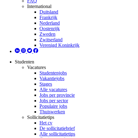
FAQ
International
Duitsland
Frankrijk
Nederland
Oostenrijk
Zweden
Zwitserland
Verenigd Koninkrijk
Studenten
Vacatures
Studentenjobs
Vakantiejobs
Stages
Alle vacatures
Jobs per provincie
Jobs per sector
Populaire jobs
Thuiswerken
Sollicitatietips
Het cv
De sollicitatiebrief
Alle sollicitatietips