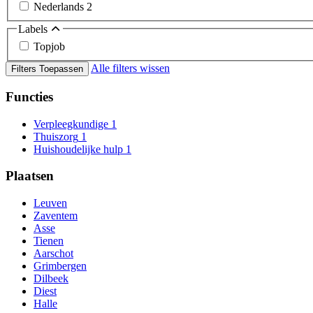
Nederlands
2
Labels
Topjob
Alle filters wissen
Filters Toepassen
Functies
Verpleegkundige
1
Thuiszorg
1
Huishoudelijke hulp
1
Plaatsen
Leuven
Zaventem
Asse
Tienen
Aarschot
Grimbergen
Dilbeek
Diest
Halle