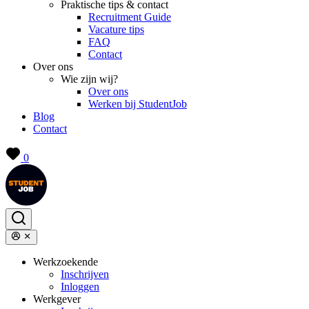
Praktische tips & contact
Recruitment Guide
Vacature tips
FAQ
Contact
Over ons
Wie zijn wij?
Over ons
Werken bij StudentJob
Blog
Contact
0
Werkzoekende
Inschrijven
Inloggen
Werkgever