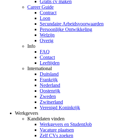
Gratis cv maken
Career Guide
Contract
Loon
Secundaire Arbeidsvoorwaarden
Persoonlijke Ontwikkeling
Welzijn
Overig
Info
FAQ
Contact
Leeftijden
International
Duitsland
Frankrijk
Nederland
Oostenrijk
Zweden
Zwitserland
Verenigd Koninkrijk
Werkgevers
Kandidaten vinden
Werkgevers en StudentJob
Vacature plaatsen
Zelf CVs zoeken