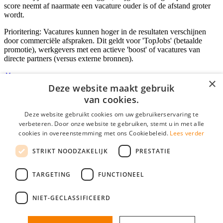
score neemt af naarmate een vacature ouder is of de afstand groter
wordt.
Prioritering: Vacatures kunnen hoger in de resultaten verschijnen
door commerciële afspraken. Dit geldt voor 'TopJobs' (betaalde
promotie), werkgevers met een actieve 'boost' of vacatures van
directe partners (versus externe bronnen).
×
Deze website maakt gebruik
Inloggen als bedrijf
van cookies.
Deze website gebruikt cookies om uw gebruikerservaring te
E-mail
*
verbeteren. Door onze website te gebruiken, stemt u in met alle
cookies in overeenstemming met ons Cookiebeleid.
Lees verder
Wachtwoord
STRIKT NOODZAKELIJK
PRESTATIE
login gegevens onthouden
Wachtwoord vergeten?
login
TARGETING
FUNCTIONEEL
Bedrijf aanmelden
NIET-GECLASSIFICEERD
Na het aanmelden kun je meteen je vacature plaatsen en heb je je
nieuwe collega/werknemer zo gevonden!