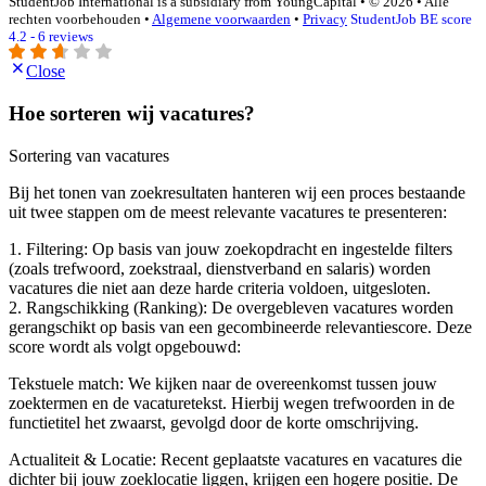
StudentJob International is a subsidiary from YoungCapital • © 2026 • Alle
rechten voorbehouden •
Algemene voorwaarden
•
Privacy
StudentJob BE score
4.2 - 6 reviews
Close
Hoe sorteren wij vacatures?
Sortering van vacatures
Bij het tonen van zoekresultaten hanteren wij een proces bestaande
uit twee stappen om de meest relevante vacatures te presenteren:
1. Filtering: Op basis van jouw zoekopdracht en ingestelde filters
(zoals trefwoord, zoekstraal, dienstverband en salaris) worden
vacatures die niet aan deze harde criteria voldoen, uitgesloten.
2. Rangschikking (Ranking): De overgebleven vacatures worden
gerangschikt op basis van een gecombineerde relevantiescore. Deze
score wordt als volgt opgebouwd:
Tekstuele match: We kijken naar de overeenkomst tussen jouw
zoektermen en de vacaturetekst. Hierbij wegen trefwoorden in de
functietitel het zwaarst, gevolgd door de korte omschrijving.
Actualiteit & Locatie: Recent geplaatste vacatures en vacatures die
dichter bij jouw zoeklocatie liggen, krijgen een hogere positie. De