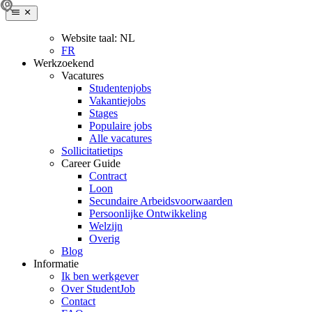
Website taal:
NL
FR
Werkzoekend
Vacatures
Studentenjobs
Vakantiejobs
Stages
Populaire jobs
Alle vacatures
Sollicitatietips
Career Guide
Contract
Loon
Secundaire Arbeidsvoorwaarden
Persoonlijke Ontwikkeling
Welzijn
Overig
Blog
Informatie
Ik ben werkgever
Over StudentJob
Contact