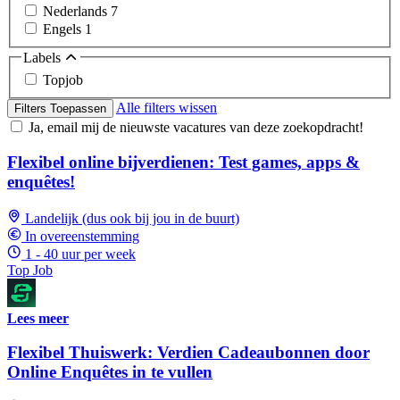
Nederlands
7
Engels
1
Labels
Topjob
Alle filters wissen
Filters Toepassen
Ja, email mij de nieuwste vacatures van deze zoekopdracht!
Flexibel online bijverdienen: Test games, apps &
enquêtes!
Landelijk (dus ook bij jou in de buurt)
In overeenstemming
1 - 40 uur per week
Top Job
Lees meer
Flexibel Thuiswerk: Verdien Cadeaubonnen door
Online Enquêtes in te vullen