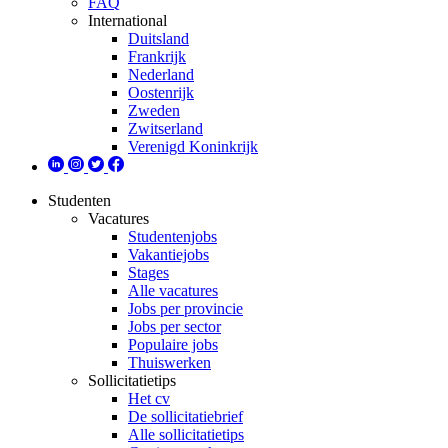
FAQ
International
Duitsland
Frankrijk
Nederland
Oostenrijk
Zweden
Zwitserland
Verenigd Koninkrijk
Studenten
Vacatures
Studentenjobs
Vakantiejobs
Stages
Alle vacatures
Jobs per provincie
Jobs per sector
Populaire jobs
Thuiswerken
Sollicitatietips
Het cv
De sollicitatiebrief
Alle sollicitatietips