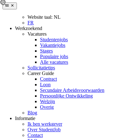
Website taal:
NL
FR
Werkzoekend
Vacatures
Studentenjobs
Vakantiejobs
Stages
Populaire jobs
Alle vacatures
Sollicitatietips
Career Guide
Contract
Loon
Secundaire Arbeidsvoorwaarden
Persoonlijke Ontwikkeling
Welzijn
Overig
Blog
Informatie
Ik ben werkgever
Over StudentJob
Contact