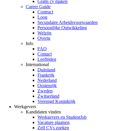
Gratis cv maken
Career Guide
Contract
Loon
Secundaire Arbeidsvoorwaarden
Persoonlijke Ontwikkeling
Welzijn
Overig
Info
FAQ
Contact
Leeftijden
International
Duitsland
Frankrijk
Nederland
Oostenrijk
Zweden
Zwitserland
Verenigd Koninkrijk
Werkgevers
Kandidaten vinden
Werkgevers en StudentJob
Vacature plaatsen
Zelf CVs zoeken