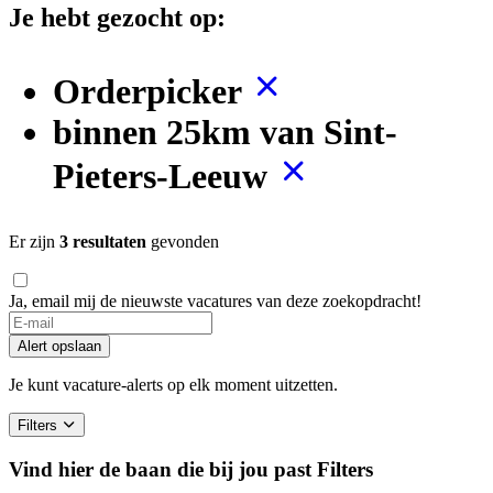
Je hebt gezocht op:
Orderpicker
binnen 25km van Sint-
Pieters-Leeuw
Er zijn
3 resultaten
gevonden
Ja, email mij de nieuwste vacatures van deze zoekopdracht!
If
you
Alert opslaan
are
a
Je kunt vacature-alerts op elk moment uitzetten.
human,
ignore
Filters
this
field
Vind hier de baan die bij jou past
Filters