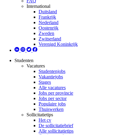
FAQ
International
Duitsland
Frankrijk
Nederland
Oostenrijk
Zweden
Zwitserland
Verenigd Koninkrijk
Studenten
Vacatures
Studentenjobs
Vakantiejobs
Stages
Alle vacatures
Jobs per provincie
Jobs per sector
Populaire jobs
Thuiswerken
Sollicitatietips
Het cv
De sollicitatiebrief
Alle sollicitatietips