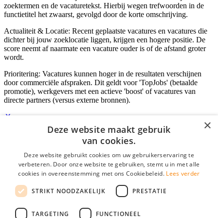
zoektermen en de vacaturetekst. Hierbij wegen trefwoorden in de
functietitel het zwaarst, gevolgd door de korte omschrijving.
Actualiteit & Locatie: Recent geplaatste vacatures en vacatures die
dichter bij jouw zoeklocatie liggen, krijgen een hogere positie. De
score neemt af naarmate een vacature ouder is of de afstand groter
wordt.
Prioritering: Vacatures kunnen hoger in de resultaten verschijnen
door commerciële afspraken. Dit geldt voor 'TopJobs' (betaalde
promotie), werkgevers met een actieve 'boost' of vacatures van
directe partners (versus externe bronnen).
×
Deze website maakt gebruik
Inloggen als bedrijf
van cookies.
Deze website gebruikt cookies om uw gebruikerservaring te
E-mail
*
verbeteren. Door onze website te gebruiken, stemt u in met alle
cookies in overeenstemming met ons Cookiebeleid.
Lees verder
Wachtwoord
STRIKT NOODZAKELIJK
PRESTATIE
login gegevens onthouden
Wachtwoord vergeten?
login
TARGETING
FUNCTIONEEL