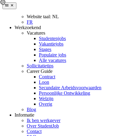
Website taal:
NL
FR
Werkzoekend
Vacatures
Studentenjobs
Vakantiejobs
Stages
Populaire jobs
Alle vacatures
Sollicitatietips
Career Guide
Contract
Loon
Secundaire Arbeidsvoorwaarden
Persoonlijke Ontwikkeling
Welzijn
Overig
Blog
Informatie
Ik ben werkgever
Over StudentJob
Contact