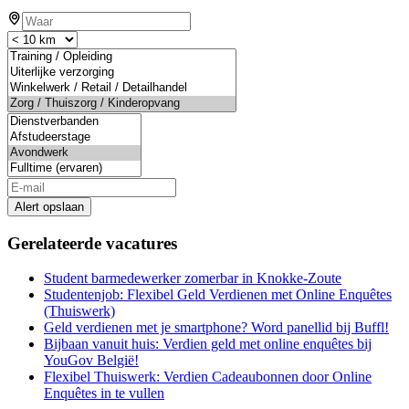
Alert opslaan
Gerelateerde vacatures
Student barmedewerker zomerbar in Knokke-Zoute
Studentenjob: Flexibel Geld Verdienen met Online Enquêtes
(Thuiswerk)
Geld verdienen met je smartphone? Word panellid bij Buffl!
Bijbaan vanuit huis: Verdien geld met online enquêtes bij
YouGov België!
Flexibel Thuiswerk: Verdien Cadeaubonnen door Online
Enquêtes in te vullen