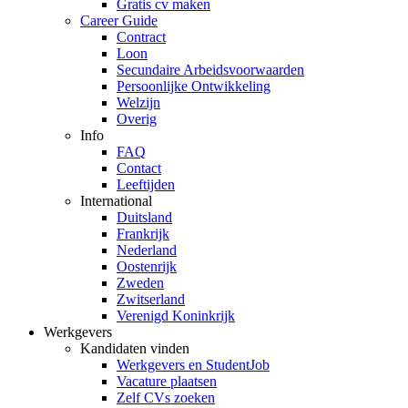
Gratis cv maken
Career Guide
Contract
Loon
Secundaire Arbeidsvoorwaarden
Persoonlijke Ontwikkeling
Welzijn
Overig
Info
FAQ
Contact
Leeftijden
International
Duitsland
Frankrijk
Nederland
Oostenrijk
Zweden
Zwitserland
Verenigd Koninkrijk
Werkgevers
Kandidaten vinden
Werkgevers en StudentJob
Vacature plaatsen
Zelf CVs zoeken