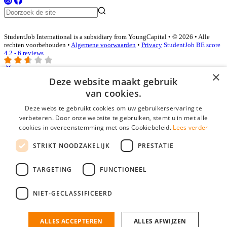
StudentJob International is a subsidiary from YoungCapital • © 2026 • Alle
rechten voorbehouden •
Algemene voorwaarden
•
Privacy
StudentJob BE score
4.2 - 6 reviews
×
Deze website maakt gebruik
Inloggen als bedrijf
van cookies.
Deze website gebruikt cookies om uw gebruikerservaring te
E-mail
*
verbeteren. Door onze website te gebruiken, stemt u in met alle
cookies in overeenstemming met ons Cookiebeleid.
Lees verder
Wachtwoord
STRIKT NOODZAKELIJK
PRESTATIE
login gegevens onthouden
Wachtwoord vergeten?
login
TARGETING
FUNCTIONEEL
Bedrijf aanmelden
NIET-GECLASSIFICEERD
Na het aanmelden kun je meteen je vacature plaatsen en heb je je
nieuwe collega/werknemer zo gevonden!
ALLES ACCEPTEREN
ALLES AFWIJZEN