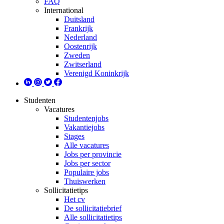
FAQ
International
Duitsland
Frankrijk
Nederland
Oostenrijk
Zweden
Zwitserland
Verenigd Koninkrijk
Studenten
Vacatures
Studentenjobs
Vakantiejobs
Stages
Alle vacatures
Jobs per provincie
Jobs per sector
Populaire jobs
Thuiswerken
Sollicitatietips
Het cv
De sollicitatiebrief
Alle sollicitatietips