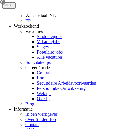
Website taal:
NL
FR
Werkzoekend
Vacatures
Studentenjobs
Vakantiejobs
Stages
Populaire jobs
Alle vacatures
Sollicitatietips
Career Guide
Contract
Loon
Secundaire Arbeidsvoorwaarden
Persoonlijke Ontwikkeling
Welzijn
Overig
Blog
Informatie
Ik ben werkgever
Over StudentJob
Contact