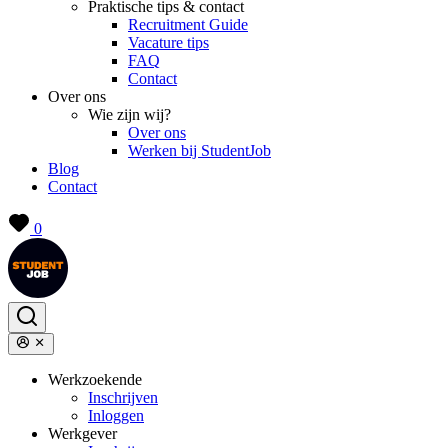
Praktische tips & contact
Recruitment Guide
Vacature tips
FAQ
Contact
Over ons
Wie zijn wij?
Over ons
Werken bij StudentJob
Blog
Contact
0
Werkzoekende
Inschrijven
Inloggen
Werkgever