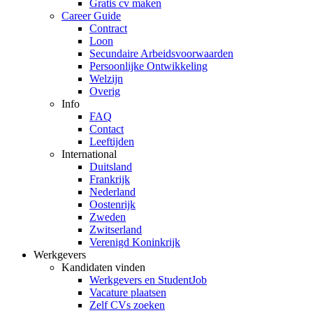
Gratis cv maken
Career Guide
Contract
Loon
Secundaire Arbeidsvoorwaarden
Persoonlijke Ontwikkeling
Welzijn
Overig
Info
FAQ
Contact
Leeftijden
International
Duitsland
Frankrijk
Nederland
Oostenrijk
Zweden
Zwitserland
Verenigd Koninkrijk
Werkgevers
Kandidaten vinden
Werkgevers en StudentJob
Vacature plaatsen
Zelf CVs zoeken