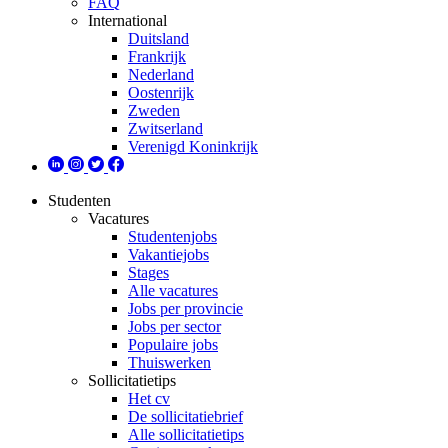
FAQ
International
Duitsland
Frankrijk
Nederland
Oostenrijk
Zweden
Zwitserland
Verenigd Koninkrijk
Studenten
Vacatures
Studentenjobs
Vakantiejobs
Stages
Alle vacatures
Jobs per provincie
Jobs per sector
Populaire jobs
Thuiswerken
Sollicitatietips
Het cv
De sollicitatiebrief
Alle sollicitatietips