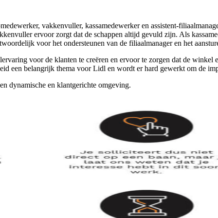
oopmedewerker, vakkenvuller, kassamedewerker en assistent-filiaalmana
vakkenvuller ervoor zorgt dat de schappen altijd gevuld zijn. Als kassa
antwoordelijk voor het ondersteunen van de filiaalmanager en het aanstur
lervaring voor de klanten te creëren en ervoor te zorgen dat de winkel e
heid een belangrijk thema voor Lidl en wordt er hard gewerkt om de imp
een dynamische en klantgerichte omgeving.