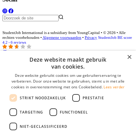
StudentJob International is a subsidiary from YoungCapital • © 2026 • Alle
rechten voorbehouden •
Algemene voorwaarden
•
Privacy
StudentJob BE score
4.2 - 6 reviews
×
Deze website maakt gebruik
Inloggen als bedrijf
van cookies.
Deze website gebruikt cookies om uw gebruikerservaring te
E-mail
*
verbeteren. Door onze website te gebruiken, stemt u in met alle
cookies in overeenstemming met ons Cookiebeleid.
Lees verder
Wachtwoord
STRIKT NOODZAKELIJK
PRESTATIE
login gegevens onthouden
Wachtwoord vergeten?
login
TARGETING
FUNCTIONEEL
Bedrijf aanmelden
NIET-GECLASSIFICEERD
Na het aanmelden kun je meteen je vacature plaatsen en heb je je