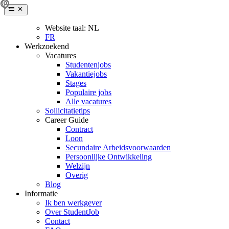
Website taal:
NL
FR
Werkzoekend
Vacatures
Studentenjobs
Vakantiejobs
Stages
Populaire jobs
Alle vacatures
Sollicitatietips
Career Guide
Contract
Loon
Secundaire Arbeidsvoorwaarden
Persoonlijke Ontwikkeling
Welzijn
Overig
Blog
Informatie
Ik ben werkgever
Over StudentJob
Contact