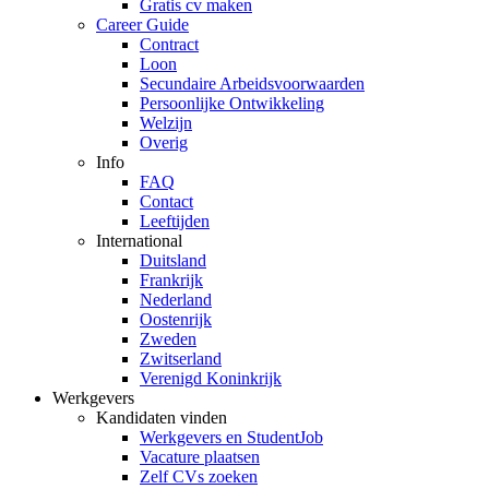
Gratis cv maken
Career Guide
Contract
Loon
Secundaire Arbeidsvoorwaarden
Persoonlijke Ontwikkeling
Welzijn
Overig
Info
FAQ
Contact
Leeftijden
International
Duitsland
Frankrijk
Nederland
Oostenrijk
Zweden
Zwitserland
Verenigd Koninkrijk
Werkgevers
Kandidaten vinden
Werkgevers en StudentJob
Vacature plaatsen
Zelf CVs zoeken