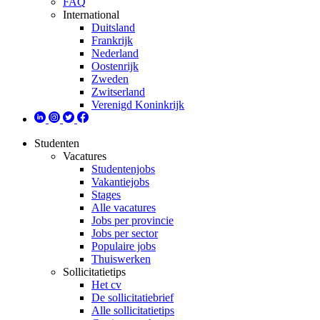
FAQ
International
Duitsland
Frankrijk
Nederland
Oostenrijk
Zweden
Zwitserland
Verenigd Koninkrijk
Studenten
Vacatures
Studentenjobs
Vakantiejobs
Stages
Alle vacatures
Jobs per provincie
Jobs per sector
Populaire jobs
Thuiswerken
Sollicitatietips
Het cv
De sollicitatiebrief
Alle sollicitatietips