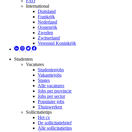
FAQ
International
Duitsland
Frankrijk
Nederland
Oostenrijk
Zweden
Zwitserland
Verenigd Koninkrijk
Studenten
Vacatures
Studentenjobs
Vakantiejobs
Stages
Alle vacatures
Jobs per provincie
Jobs per sector
Populaire jobs
Thuiswerken
Sollicitatietips
Het cv
De sollicitatiebrief
Alle sollicitatietips