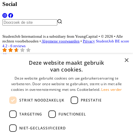
Social
StudentJob International is a subsidiary from YoungCapital • © 2026 • Alle
rechten voorbehouden •
Algemene voorwaarden
•
Privacy
StudentJob BE score
4.2 - 6 reviews
×
Deze website maakt gebruik
Inloggen als bedrijf
van cookies.
Deze website gebruikt cookies om uw gebruikerservaring te
E-mail
*
verbeteren. Door onze website te gebruiken, stemt u in met alle
cookies in overeenstemming met ons Cookiebeleid.
Lees verder
Wachtwoord
STRIKT NOODZAKELIJK
PRESTATIE
login gegevens onthouden
Wachtwoord vergeten?
login
TARGETING
FUNCTIONEEL
Bedrijf aanmelden
NIET-GECLASSIFICEERD