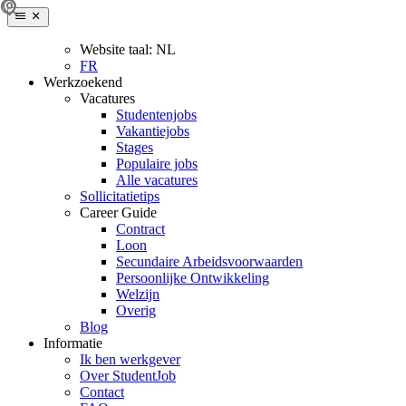
Website taal:
NL
FR
Werkzoekend
Vacatures
Studentenjobs
Vakantiejobs
Stages
Populaire jobs
Alle vacatures
Sollicitatietips
Career Guide
Contract
Loon
Secundaire Arbeidsvoorwaarden
Persoonlijke Ontwikkeling
Welzijn
Overig
Blog
Informatie
Ik ben werkgever
Over StudentJob
Contact