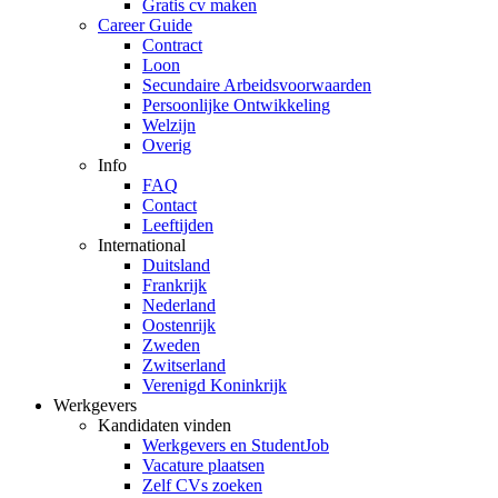
Gratis cv maken
Career Guide
Contract
Loon
Secundaire Arbeidsvoorwaarden
Persoonlijke Ontwikkeling
Welzijn
Overig
Info
FAQ
Contact
Leeftijden
International
Duitsland
Frankrijk
Nederland
Oostenrijk
Zweden
Zwitserland
Verenigd Koninkrijk
Werkgevers
Kandidaten vinden
Werkgevers en StudentJob
Vacature plaatsen
Zelf CVs zoeken