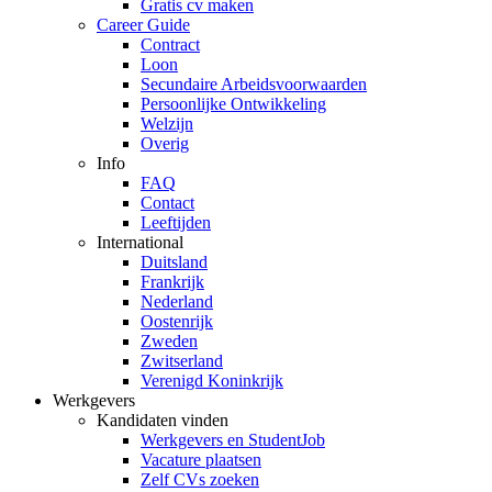
Gratis cv maken
Career Guide
Contract
Loon
Secundaire Arbeidsvoorwaarden
Persoonlijke Ontwikkeling
Welzijn
Overig
Info
FAQ
Contact
Leeftijden
International
Duitsland
Frankrijk
Nederland
Oostenrijk
Zweden
Zwitserland
Verenigd Koninkrijk
Werkgevers
Kandidaten vinden
Werkgevers en StudentJob
Vacature plaatsen
Zelf CVs zoeken