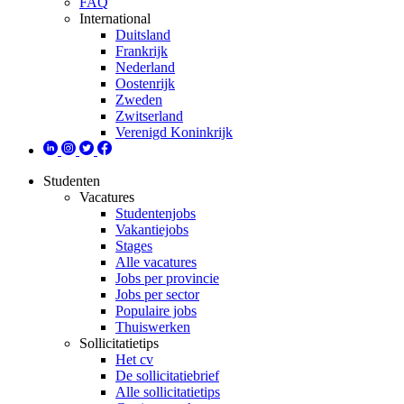
FAQ
International
Duitsland
Frankrijk
Nederland
Oostenrijk
Zweden
Zwitserland
Verenigd Koninkrijk
Studenten
Vacatures
Studentenjobs
Vakantiejobs
Stages
Alle vacatures
Jobs per provincie
Jobs per sector
Populaire jobs
Thuiswerken
Sollicitatietips
Het cv
De sollicitatiebrief
Alle sollicitatietips