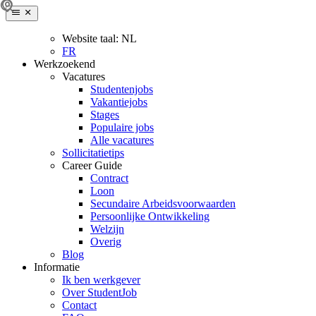
Website taal:
NL
FR
Werkzoekend
Vacatures
Studentenjobs
Vakantiejobs
Stages
Populaire jobs
Alle vacatures
Sollicitatietips
Career Guide
Contract
Loon
Secundaire Arbeidsvoorwaarden
Persoonlijke Ontwikkeling
Welzijn
Overig
Blog
Informatie
Ik ben werkgever
Over StudentJob
Contact