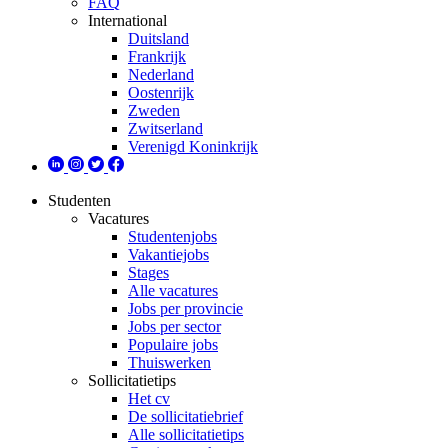
FAQ
International
Duitsland
Frankrijk
Nederland
Oostenrijk
Zweden
Zwitserland
Verenigd Koninkrijk
Studenten
Vacatures
Studentenjobs
Vakantiejobs
Stages
Alle vacatures
Jobs per provincie
Jobs per sector
Populaire jobs
Thuiswerken
Sollicitatietips
Het cv
De sollicitatiebrief
Alle sollicitatietips