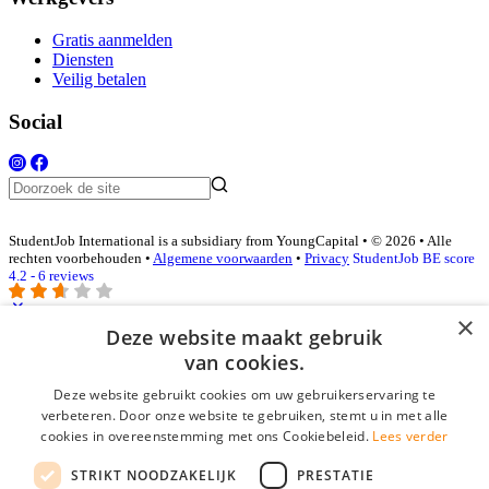
Gratis aanmelden
Diensten
Veilig betalen
Social
StudentJob International is a subsidiary from YoungCapital • © 2026 • Alle
rechten voorbehouden •
Algemene voorwaarden
•
Privacy
StudentJob BE score
4.2 - 6 reviews
×
Deze website maakt gebruik
Inloggen als bedrijf
van cookies.
Deze website gebruikt cookies om uw gebruikerservaring te
E-mail
*
verbeteren. Door onze website te gebruiken, stemt u in met alle
cookies in overeenstemming met ons Cookiebeleid.
Lees verder
Wachtwoord
STRIKT NOODZAKELIJK
PRESTATIE
login gegevens onthouden