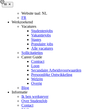
Website taal:
NL
FR
Werkzoekend
Vacatures
Studentenjobs
Vakantiejobs
Stages
Populaire jobs
Alle vacatures
Sollicitatietips
Career Guide
Contract
Loon
Secundaire Arbeidsvoorwaarden
Persoonlijke Ontwikkeling
Welzijn
Overig
Blog
Informatie
Ik ben werkgever
Over StudentJob
Contact