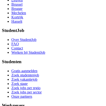
Leuven
Brussel
Brugge
Mechelen
Kortrijk
Hasselt
StudentJob
Over StudentJob
FAQ
Contact
Werken bij StudentJob
Studenten
Gratis aanmelden
Zoek studentenjob
Zoek vakantiejob
Zoek stage
Zoek jobs per regio
Zoek jobs per sector
Onze partners
Werkgevers