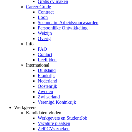
Gratis cv maken
Career Guide
Contract
Loon
Secundaire Arbeidsvoorwaarden
Persoonlijke Ontwikkeling
Welzijn
Overig
Info
FAQ
Contact
Leeftijden
International
Duitsland
Frankrijk
Nederland
Oostenrijk
Zweden
Zwitserland
Verenigd Koninkrijk
Werkgevers
Kandidaten vinden
Werkgevers en StudentJob
Vacature plaatsen
Zelf CVs zoeken