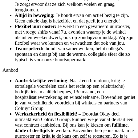
Je zorgt ervoor dat ze zich welkom voelen en graag
terugkomen.
Altijd in beweging:
Je houdt ervan om actief bezig te zijn.
Geen enkele dag is hetzelfde, en dat geeft jou energie!
Flexibel uurrooster:
Je werkt in een gevarieerd uurrooster,
met vroege shifts vanaf 7u, avonden waarop je de winkel
afsluit en weekendwerk, ook op zondagvoormiddag. Wij zijn
flexibel waar we kunnen en verwachten dat ook van jou.
Teamspeler:
Je houdt van samenwerken, helpt collega's
spontaan en draagt bij aan de warme, collegiale sfeer die zo
typisch is voor onze buurtsupermarkt
Aanbod
Aantrekkelijke verloning
: Naast een brutoloon, krijg je
extralegale voordelen zoals het recht op een (elektrische)
bedrijfsfiets, maaltijdcheques, 13e maand, een
hospitalisatieverzekering en winstdeelname. Bovendien geniet
je van verschillende voordelen bij winkels en partners van
Colruyt Group.
Werkzekerheid én flexibiliteit!
– Doordat Okay deel
uitmaakt van Colruyt Group, kunnen we je vanaf de start een
vast contract aanbieden. Bij ons kan je kiezen om
fulltime,
4/5de of deeltijds
te werken. Bovendien heb je inspraak in je
uurrooster en krijg je de kans om zelf te roosteren. Zo is je