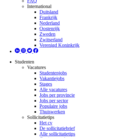
FAQ
International
Duitsland
Frankrijk
Nederland
Oostenrijk
Zweden
Zwitserland
Verenigd Koninkrijk
Studenten
Vacatures
Studentenjobs
Vakantiejobs
Stages
Alle vacatures
Jobs per provincie
Jobs per sector
Populaire jobs
Thuiswerken
Sollicitatietips
Het cv
De sollicitatiebrief
Alle sollicitatietips