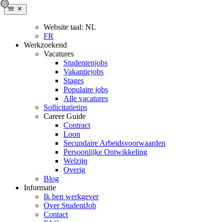
Website taal:
NL
FR
Werkzoekend
Vacatures
Studentenjobs
Vakantiejobs
Stages
Populaire jobs
Alle vacatures
Sollicitatietips
Career Guide
Contract
Loon
Secundaire Arbeidsvoorwaarden
Persoonlijke Ontwikkeling
Welzijn
Overig
Blog
Informatie
Ik ben werkgever
Over StudentJob
Contact