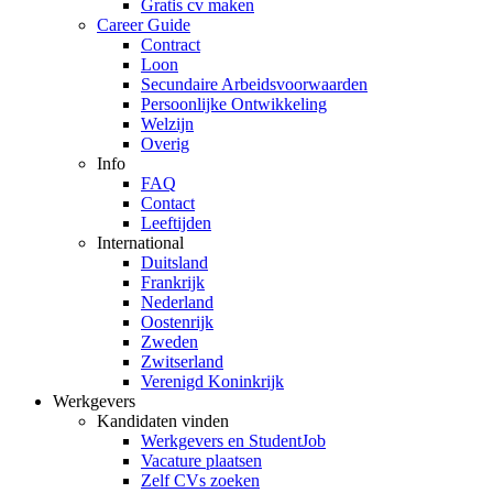
Gratis cv maken
Career Guide
Contract
Loon
Secundaire Arbeidsvoorwaarden
Persoonlijke Ontwikkeling
Welzijn
Overig
Info
FAQ
Contact
Leeftijden
International
Duitsland
Frankrijk
Nederland
Oostenrijk
Zweden
Zwitserland
Verenigd Koninkrijk
Werkgevers
Kandidaten vinden
Werkgevers en StudentJob
Vacature plaatsen
Zelf CVs zoeken