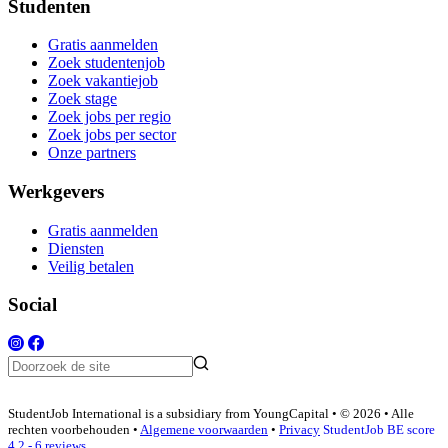
Studenten
Gratis aanmelden
Zoek studentenjob
Zoek vakantiejob
Zoek stage
Zoek jobs per regio
Zoek jobs per sector
Onze partners
Werkgevers
Gratis aanmelden
Diensten
Veilig betalen
Social
StudentJob International is a subsidiary from YoungCapital • © 2026 • Alle
rechten voorbehouden •
Algemene voorwaarden
•
Privacy
StudentJob BE score
4.2 - 6 reviews