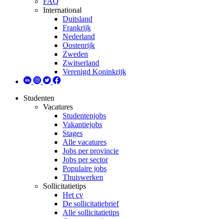
FAQ
International
Duitsland
Frankrijk
Nederland
Oostenrijk
Zweden
Zwitserland
Verenigd Koninkrijk
Studenten
Vacatures
Studentenjobs
Vakantiejobs
Stages
Alle vacatures
Jobs per provincie
Jobs per sector
Populaire jobs
Thuiswerken
Sollicitatietips
Het cv
De sollicitatiebrief
Alle sollicitatietips