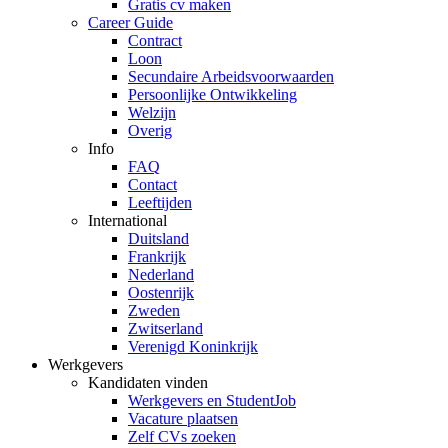
Gratis cv maken
Career Guide
Contract
Loon
Secundaire Arbeidsvoorwaarden
Persoonlijke Ontwikkeling
Welzijn
Overig
Info
FAQ
Contact
Leeftijden
International
Duitsland
Frankrijk
Nederland
Oostenrijk
Zweden
Zwitserland
Verenigd Koninkrijk
Werkgevers
Kandidaten vinden
Werkgevers en StudentJob
Vacature plaatsen
Zelf CVs zoeken