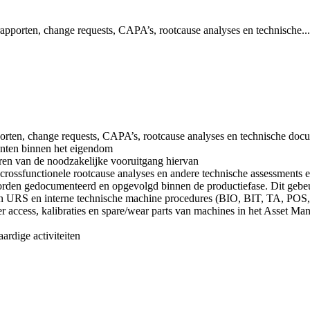
n/rapporten, change requests, CAPA’s, rootcause analyses en technische...
apporten, change requests, CAPA’s, rootcause analyses en technische do
nten binnen het eigendom
ren van de noodzakelijke vooruitgang hiervan
n crossfunctionele rootcause analyses en andere technische assessments 
orden gedocumenteerd en opgevolgd binnen de productiefase. Dit gebeur
en van URS en interne technische machine procedures (BIO, BIT, TA,
ser access, kalibraties en spare/wear parts van machines in het Asset 
ardige activiteiten