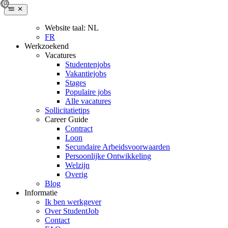
Website taal:
NL
FR
Werkzoekend
Vacatures
Studentenjobs
Vakantiejobs
Stages
Populaire jobs
Alle vacatures
Sollicitatietips
Career Guide
Contract
Loon
Secundaire Arbeidsvoorwaarden
Persoonlijke Ontwikkeling
Welzijn
Overig
Blog
Informatie
Ik ben werkgever
Over StudentJob
Contact