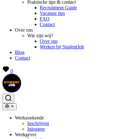
Praktische tips & contact
Recruitment Guide
Vacature tips
FAQ
Contact
Over ons
Wie zijn wij?
Over ons
Werken bij StudentJob
Blog
Contact
0
Werkzoekende
Inschrijven
Inloggen
Werkgever