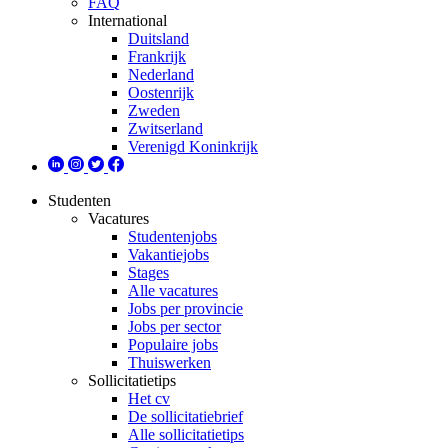
FAQ
International
Duitsland
Frankrijk
Nederland
Oostenrijk
Zweden
Zwitserland
Verenigd Koninkrijk
Studenten
Vacatures
Studentenjobs
Vakantiejobs
Stages
Alle vacatures
Jobs per provincie
Jobs per sector
Populaire jobs
Thuiswerken
Sollicitatietips
Het cv
De sollicitatiebrief
Alle sollicitatietips