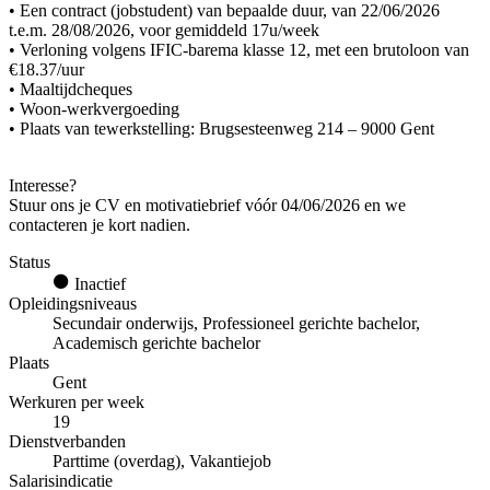
• Een contract (jobstudent) van bepaalde duur, van 22/06/2026
t.e.m. 28/08/2026, voor gemiddeld 17u/week
• Verloning volgens IFIC-barema klasse 12, met een brutoloon van
€18.37/uur
• Maaltijdcheques
• Woon-werkvergoeding
• Plaats van tewerkstelling: Brugsesteenweg 214 – 9000 Gent
Interesse?
Stuur ons je CV en motivatiebrief vóór 04/06/2026 en we
contacteren je kort nadien.
Status
Inactief
Opleidingsniveaus
Secundair onderwijs, Professioneel gerichte bachelor,
Academisch gerichte bachelor
Plaats
Gent
Werkuren per week
19
Dienstverbanden
Parttime (overdag), Vakantiejob
Salarisindicatie