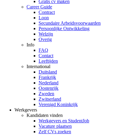
Gratis cv maken
Career Guide
Contract
Loon
Secundaire Arbeidsvoorwaarden
Persoonlijke Ontwikkeling
Welzijn
Overig
Info
FAQ
Contact
Leeftijden
International
Duitsland
Frankrijk
Nederland
Oostenrijk
Zweden
Zwitserland
Verenigd Koninkrijk
Werkgevers
Kandidaten vinden
Werkgevers en StudentJob
Vacature plaatsen
Zelf CVs zoeken