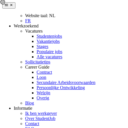
Website taal:
NL
FR
Werkzoekend
Vacatures
Studentenjobs
Vakantiejobs
Stages
Populaire jobs
Alle vacatures
Sollicitatietips
Career Guide
Contract
Loon
Secundaire Arbeidsvoorwaarden
Persoonlijke Ontwikkeling
Welzijn
Overig
Blog
Informatie
Ik ben werkgever
Over StudentJob
Contact