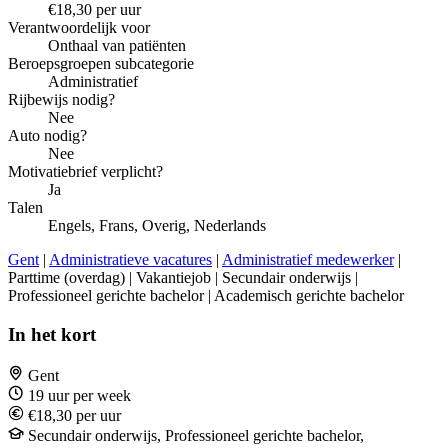
€18,30 per uur
Verantwoordelijk voor
Onthaal van patiënten
Beroepsgroepen subcategorie
Administratief
Rijbewijs nodig?
Nee
Auto nodig?
Nee
Motivatiebrief verplicht?
Ja
Talen
Engels, Frans, Overig, Nederlands
Gent
|
Administratieve vacatures
|
Administratief medewerker
|
Parttime (overdag) | Vakantiejob | Secundair onderwijs |
Professioneel gerichte bachelor | Academisch gerichte bachelor
In het kort
Gent
19 uur per week
€18,30 per uur
Secundair onderwijs, Professioneel gerichte bachelor,