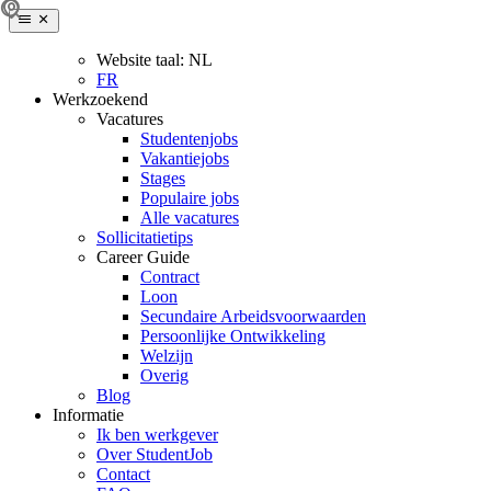
Website taal:
NL
FR
Werkzoekend
Vacatures
Studentenjobs
Vakantiejobs
Stages
Populaire jobs
Alle vacatures
Sollicitatietips
Career Guide
Contract
Loon
Secundaire Arbeidsvoorwaarden
Persoonlijke Ontwikkeling
Welzijn
Overig
Blog
Informatie
Ik ben werkgever
Over StudentJob
Contact