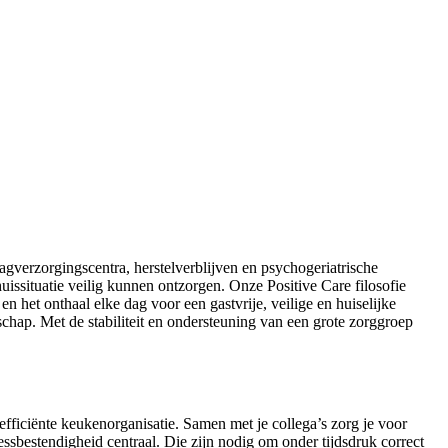
agverzorgingscentra, herstelverblijven en psychogeriatrische
uissituatie veilig kunnen ontzorgen. Onze Positive Care filosofie
het onthaal elke dag voor een gastvrije, veilige en huiselijke
hap. Met de stabiliteit en ondersteuning van een grote zorggroep
efficiënte keukenorganisatie. Samen met je collega’s zorg je voor
essbestendigheid centraal. Die zijn nodig om onder tijdsdruk correct