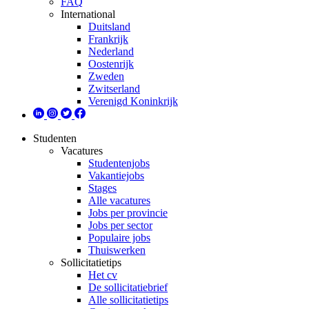
FAQ
International
Duitsland
Frankrijk
Nederland
Oostenrijk
Zweden
Zwitserland
Verenigd Koninkrijk
Studenten
Vacatures
Studentenjobs
Vakantiejobs
Stages
Alle vacatures
Jobs per provincie
Jobs per sector
Populaire jobs
Thuiswerken
Sollicitatietips
Het cv
De sollicitatiebrief
Alle sollicitatietips