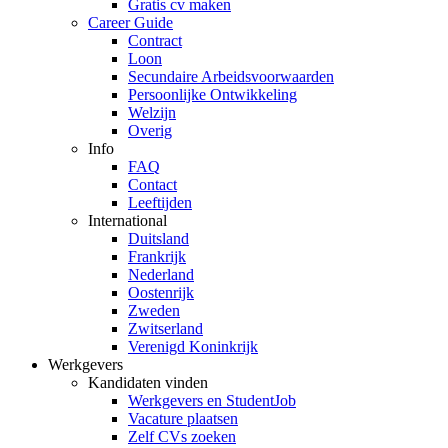
Gratis cv maken
Career Guide
Contract
Loon
Secundaire Arbeidsvoorwaarden
Persoonlijke Ontwikkeling
Welzijn
Overig
Info
FAQ
Contact
Leeftijden
International
Duitsland
Frankrijk
Nederland
Oostenrijk
Zweden
Zwitserland
Verenigd Koninkrijk
Werkgevers
Kandidaten vinden
Werkgevers en StudentJob
Vacature plaatsen
Zelf CVs zoeken