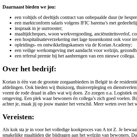
Daarnaast bieden we jou:
een voltijds of deeltijds contract van onbepaalde duur (te bespr
een marktconform salaris volgens IFIC barema’s met gedeeltelij
inspraak in je uurrooster;
maaltijdcheques, woon werkvergoeding, anciënniteitsverlof, 
een hospitalisatieverzekering met lage tussenkomst ook voor i
opleidings- en ontwikkelingskansen via de Korian Academy;
een veilige werkomgeving met aandacht voor welzijn, gezondhe
een referral premie bij het aanbrengen van een nieuwe collega.
Over het bedrijf:
Korian is één van de grootste zorgaanbieders in België in de resident
afdelingen. Ook bieden wij thuiszorg, thuisverpleging en dienstverlen
vormt de rode draad in alles wat wij doen. Zo zorgen o.a. Logistiek 
omgeving. Een plek waar bewoners én collega’s zich goed voelen. Bij
achter je, maak jij op jouw manier het verschil. Meer weten over het 
Vereisten:
Als kok sta je in voor het volledige kookproces van A tot Z. Je bewaa
smakelijke maaltijden die bijdragen aan het welzijn van bewoners. Daar