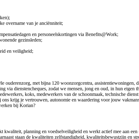
eken);
ke overname van je anciënniteit;
compensatiedagen en personeelskortingen via Benefits@Work;
nwonende gezinsleden;
id en veiligheid;
iële ouderenzorg, met bijna 120 woonzorgcentra, assistentiewoningen, d
ing via dienstencheques, zodat we mensen, jong en oud, in hun eigen th
medewerkers, koks, medewerkers van de schoonmaak, technische dienst en 
 ons krijg je vertrouwen, autonomie en waardering voor jouw vakmansc
werken bij Korian?
kt kwaliteit, planning en voedselveiligheid en werkt actief mee aan een 
naast staan de kwaliteiten zelfstandigheid, kwaliteitsbewustzijn en str