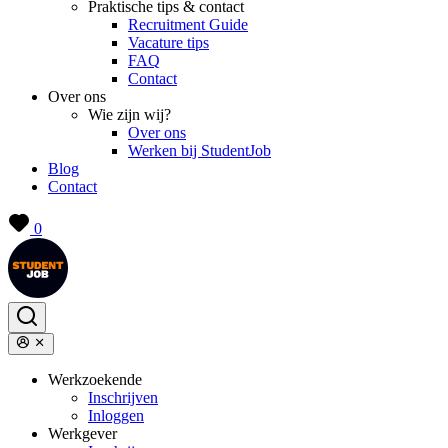
Praktische tips & contact
Recruitment Guide
Vacature tips
FAQ
Contact
Over ons
Wie zijn wij?
Over ons
Werken bij StudentJob
Blog
Contact
0
Werkzoekende
Inschrijven
Inloggen
Werkgever