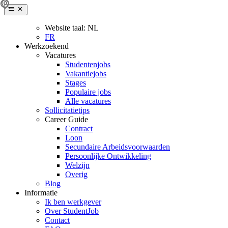
Website taal:
NL
FR
Werkzoekend
Vacatures
Studentenjobs
Vakantiejobs
Stages
Populaire jobs
Alle vacatures
Sollicitatietips
Career Guide
Contract
Loon
Secundaire Arbeidsvoorwaarden
Persoonlijke Ontwikkeling
Welzijn
Overig
Blog
Informatie
Ik ben werkgever
Over StudentJob
Contact