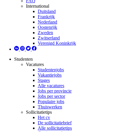
FAQ
International
Duitsland
Frankrijk
Nederland
Oostenrijk
Zweden
Zwitserland
Verenigd Koninkrijk
Studenten
Vacatures
Studentenjobs
Vakantiejobs
Stages
Alle vacatures
Jobs per provincie
Jobs per sector
Populaire jobs
Thuiswerken
Sollicitatietips
Het cv
De sollicitatiebrief
Alle sollicitatietips