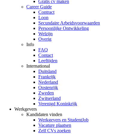
Gratis cv maken
Career Guide
Contract
Loon
Secundaire Arbeidsvoorwaarden
Persoonlijke Ontwikkeling
Welzijn
Overig
Info
FAQ
Contact
Leeftijden
International
Duitsland
Frankrijk
Nederland
Oostenrijk
Zweden
Zwitserland
Verenigd Koninkrijk
Werkgevers
Kandidaten vinden
Werkgevers en StudentJob
Vacature plaatsen
Zelf CVs zoeken