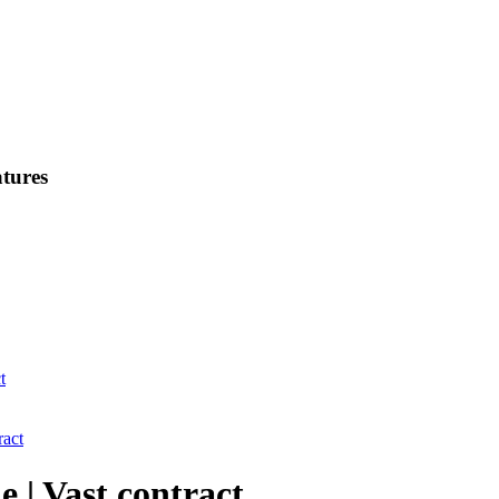
tures
t
ract
 | Vast contract