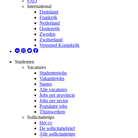
FAQ
International
Duitsland
Frankrijk
Nederland
Oostenrijk
Zweden
Zwitserland
Verenigd Koninkrijk
Studenten
Vacatures
Studentenjobs
Vakantiejobs
Stages
Alle vacatures
Jobs per provincie
Jobs per sector
Populaire jobs
Thuiswerken
Sollicitatietips
Het cv
De sollicitatiebrief
Alle sollicitatietips