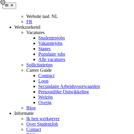
Website taal:
NL
FR
Werkzoekend
Vacatures
Studentenjobs
Vakantiejobs
Stages
Populaire jobs
Alle vacatures
Sollicitatietips
Career Guide
Contract
Loon
Secundaire Arbeidsvoorwaarden
Persoonlijke Ontwikkeling
Welzijn
Overig
Blog
Informatie
Ik ben werkgever
Over StudentJob
Contact