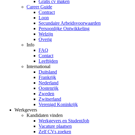
Gratis cv maken
Career Guide
Contract
Loon
Secundaire Arbeidsvoorwaarden
Persoonlijke Ontwikkeling
Welzijn
Overig
Info
FAQ
Contact
Leeftijden
International
Duitsland
Frankrijk
Nederland
Oostenrijk
Zweden
Zwitserland
Verenigd Koninkrijk
Werkgevers
Kandidaten vinden
Werkgevers en StudentJob
Vacature plaatsen
Zelf CVs zoeken