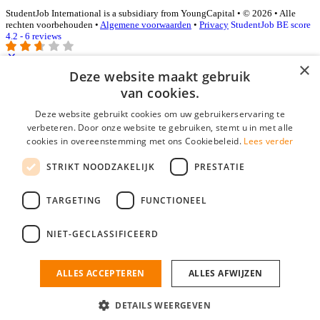
StudentJob International is a subsidiary from YoungCapital • © 2026 • Alle
rechten voorbehouden •
Algemene voorwaarden
•
Privacy
StudentJob BE score
4.2 - 6 reviews
×
Deze website maakt gebruik
Inloggen als bedrijf
van cookies.
Deze website gebruikt cookies om uw gebruikerservaring te
E-mail
*
verbeteren. Door onze website te gebruiken, stemt u in met alle
cookies in overeenstemming met ons Cookiebeleid.
Lees verder
Wachtwoord
STRIKT NOODZAKELIJK
PRESTATIE
login gegevens onthouden
Wachtwoord vergeten?
login
TARGETING
FUNCTIONEEL
Bedrijf aanmelden
NIET-GECLASSIFICEERD
Na het aanmelden kun je meteen je vacature plaatsen en heb je je
nieuwe collega/werknemer zo gevonden!
ALLES ACCEPTEREN
ALLES AFWIJZEN
Heb je nog geen gratis bedrijfsprofiel?
DETAILS WEERGEVEN
Bedrijf aanmelden