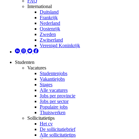
FAQ
International
Duitsland
Frankrijk
Nederland
Oostenrijk
Zweden
Zwitserland
Verenigd Koninkrijk
Studenten
Vacatures
Studentenjobs
Vakantiejobs
Stages
Alle vacatures
Jobs per provincie
Jobs per sector
Populaire jobs
Thuiswerken
Sollicitatietips
Het cv
De sollicitatiebrief
Alle sollicitatietips