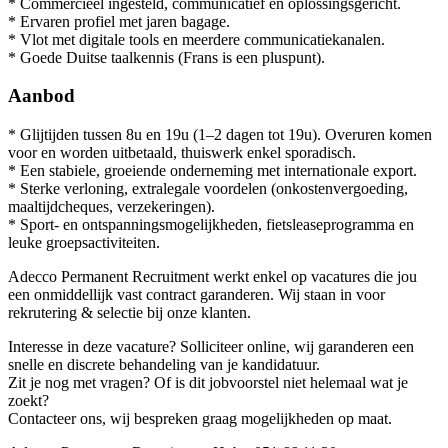
* Commercieel ingesteld, communicatief en oplossingsgericht.
* Ervaren profiel met jaren bagage.
* Vlot met digitale tools en meerdere communicatiekanalen.
* Goede Duitse taalkennis (Frans is een pluspunt).
Aanbod
* Glijtijden tussen 8u en 19u (1–2 dagen tot 19u). Overuren komen
voor en worden uitbetaald, thuiswerk enkel sporadisch.
* Een stabiele, groeiende onderneming met internationale export.
* Sterke verloning, extralegale voordelen (onkostenvergoeding,
maaltijdcheques, verzekeringen).
* Sport- en ontspanningsmogelijkheden, fietsleaseprogramma en
leuke groepsactiviteiten.
Adecco Permanent Recruitment werkt enkel op vacatures die jou
een onmiddellijk vast contract garanderen. Wij staan in voor
rekrutering & selectie bij onze klanten.
Interesse in deze vacature? Solliciteer online, wij garanderen een
snelle en discrete behandeling van je kandidatuur.
Zit je nog met vragen? Of is dit jobvoorstel niet helemaal wat je
zoekt?
Contacteer ons, wij bespreken graag mogelijkheden op maat.