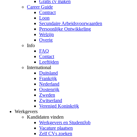
Gratis cv maken
Career Guide
Contract
Loon
Secundaire Arbeidsvoorwaarden
Persoonlijke Ontwikkeling
Welzijn
Overig
Info
FAQ
Contact
Leeftijden
International
Duitsland
Frankrijk
Nederland
Oostenrijk
Zweden
Zwitserland
Verenigd Koninkrijk
Werkgevers
Kandidaten vinden
Werkgevers en StudentJob
Vacature plaatsen
Zelf CVs zoeken