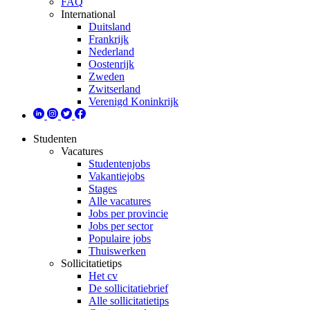
FAQ
International
Duitsland
Frankrijk
Nederland
Oostenrijk
Zweden
Zwitserland
Verenigd Koninkrijk
Studenten
Vacatures
Studentenjobs
Vakantiejobs
Stages
Alle vacatures
Jobs per provincie
Jobs per sector
Populaire jobs
Thuiswerken
Sollicitatietips
Het cv
De sollicitatiebrief
Alle sollicitatietips