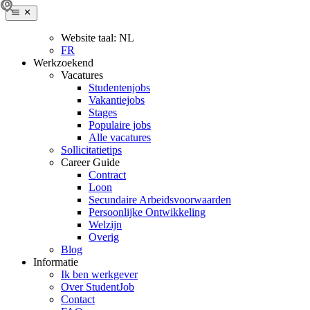
Website taal:
NL
FR
Werkzoekend
Vacatures
Studentenjobs
Vakantiejobs
Stages
Populaire jobs
Alle vacatures
Sollicitatietips
Career Guide
Contract
Loon
Secundaire Arbeidsvoorwaarden
Persoonlijke Ontwikkeling
Welzijn
Overig
Blog
Informatie
Ik ben werkgever
Over StudentJob
Contact