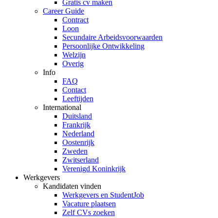
Gratis cv maken
Career Guide
Contract
Loon
Secundaire Arbeidsvoorwaarden
Persoonlijke Ontwikkeling
Welzijn
Overig
Info
FAQ
Contact
Leeftijden
International
Duitsland
Frankrijk
Nederland
Oostenrijk
Zweden
Zwitserland
Verenigd Koninkrijk
Werkgevers
Kandidaten vinden
Werkgevers en StudentJob
Vacature plaatsen
Zelf CVs zoeken