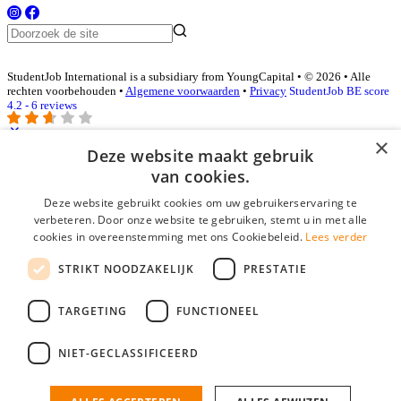
StudentJob International is a subsidiary from YoungCapital • © 2026 • Alle
rechten voorbehouden •
Algemene voorwaarden
•
Privacy
StudentJob BE score
4.2 - 6 reviews
×
Deze website maakt gebruik
Inloggen als bedrijf
van cookies.
Deze website gebruikt cookies om uw gebruikerservaring te
E-mail
*
verbeteren. Door onze website te gebruiken, stemt u in met alle
cookies in overeenstemming met ons Cookiebeleid.
Lees verder
Wachtwoord
STRIKT NOODZAKELIJK
PRESTATIE
login gegevens onthouden
Wachtwoord vergeten?
login
TARGETING
FUNCTIONEEL
Bedrijf aanmelden
NIET-GECLASSIFICEERD
Na het aanmelden kun je meteen je vacature plaatsen en heb je je
nieuwe collega/werknemer zo gevonden!