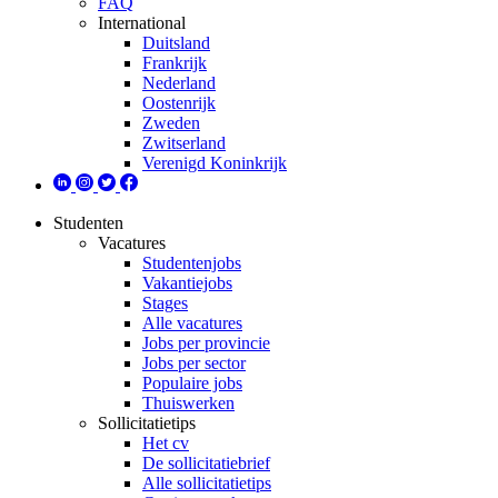
FAQ
International
Duitsland
Frankrijk
Nederland
Oostenrijk
Zweden
Zwitserland
Verenigd Koninkrijk
Studenten
Vacatures
Studentenjobs
Vakantiejobs
Stages
Alle vacatures
Jobs per provincie
Jobs per sector
Populaire jobs
Thuiswerken
Sollicitatietips
Het cv
De sollicitatiebrief
Alle sollicitatietips