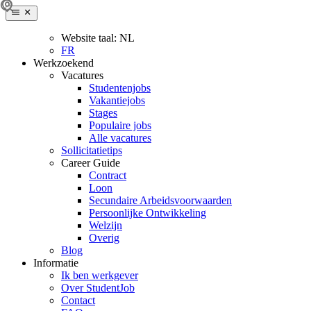
Website taal:
NL
FR
Werkzoekend
Vacatures
Studentenjobs
Vakantiejobs
Stages
Populaire jobs
Alle vacatures
Sollicitatietips
Career Guide
Contract
Loon
Secundaire Arbeidsvoorwaarden
Persoonlijke Ontwikkeling
Welzijn
Overig
Blog
Informatie
Ik ben werkgever
Over StudentJob
Contact