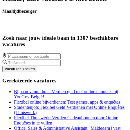
Maaltijdbezorger
Zoek naar jouw ideale baan in 1307 beschikbare
vacatures
Vacatures zoeken
Gerelateerde vacatures
Bijbaan vanuit huis: Verdien geld met online enquêtes bij
YouGov België!
Flexibel online bijverdienen: Test games, apps & enquêtes!
Studentenjob: Flexibel Geld Verdienen met Online Enquêtes
(Thuiswerk)
Flexibel Thuiswerk: Verdien Cadeaubonnen door Online
Enquêtes in te vullen
Office, Sales & Administrative Assistant | Maldegem | vast