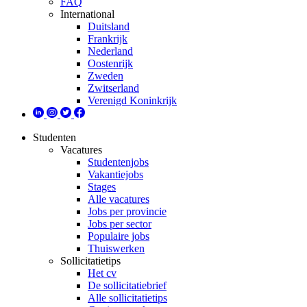
FAQ
International
Duitsland
Frankrijk
Nederland
Oostenrijk
Zweden
Zwitserland
Verenigd Koninkrijk
Studenten
Vacatures
Studentenjobs
Vakantiejobs
Stages
Alle vacatures
Jobs per provincie
Jobs per sector
Populaire jobs
Thuiswerken
Sollicitatietips
Het cv
De sollicitatiebrief
Alle sollicitatietips