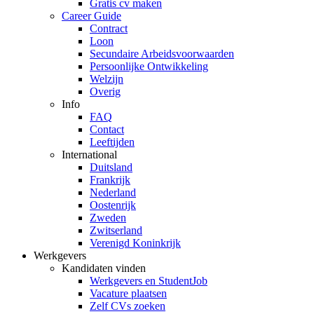
Gratis cv maken
Career Guide
Contract
Loon
Secundaire Arbeidsvoorwaarden
Persoonlijke Ontwikkeling
Welzijn
Overig
Info
FAQ
Contact
Leeftijden
International
Duitsland
Frankrijk
Nederland
Oostenrijk
Zweden
Zwitserland
Verenigd Koninkrijk
Werkgevers
Kandidaten vinden
Werkgevers en StudentJob
Vacature plaatsen
Zelf CVs zoeken