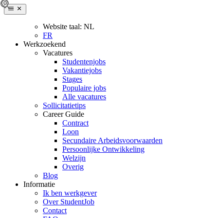
Website taal:
NL
FR
Werkzoekend
Vacatures
Studentenjobs
Vakantiejobs
Stages
Populaire jobs
Alle vacatures
Sollicitatietips
Career Guide
Contract
Loon
Secundaire Arbeidsvoorwaarden
Persoonlijke Ontwikkeling
Welzijn
Overig
Blog
Informatie
Ik ben werkgever
Over StudentJob
Contact