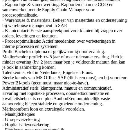
- Rapportage & samenwerking: Rapporteren aan de COO en
samenwerken met de Supply Chain Manager voor
procesoptimalisatie.
- Warehouse & masterdata: Beheer van masterdata en ondersteuning
bij warehouse management in SAP.
- Klantcontact: Eerste aanspreekpunt voor klanten bij vragen over
orders, leveringen en facturen.
- Procesoptimalisatie: Actief meedenken over verbeteringen in
interne processen en systemen.
ProfielBachelor diploma of gelijkwaardig door ervaring.
Medior/senior profiel: +/- 5 jaar of meer relevante ervaring. Heb je
minder ervaring (bv. 2 jaar) maar ben je voldoende matuur, dan kan
je ook in aanmerking komen.
Talenkennis: vlot in Nederlands, Engels en Frans.
Sterke kennis van MS Office, SAP (dit is een must), en bij voorkeur
Power BI-tools (geen must, maar nice-to-have).
Administratief sterk, klantgericht, matuur en communicatief.
Ervaring met logistieke processen, douanedocumentatie en
kwaliteitsbeheer is een plus.AanbodEen onmiddellijk vaste
aanwerving bij een stabiele en groeiende onderneming.
Marktconform loon en extralegale voordelen.
- Maaltijdcheques
- Groepsverzekering
- Hopitalisatieverzekering
- Fietslease, geen wagen mogelijk