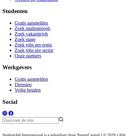
Studenten
Gratis aanmelden
Zoek studentenjob
Zoek vakantiejob
Zoek stage
Zoek jobs per regio
Zoek jobs per sector
Onze partners
Werkgevers
Gratis aanmelden
Diensten
Veilig betalen
Social
StudentJob International is a subsidiary from YoungCapital • © 2026 • Alle