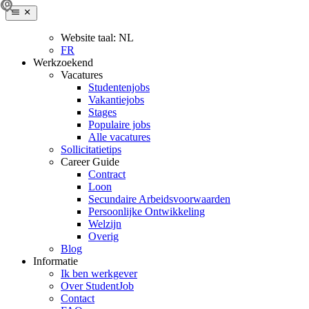
Website taal:
NL
FR
Werkzoekend
Vacatures
Studentenjobs
Vakantiejobs
Stages
Populaire jobs
Alle vacatures
Sollicitatietips
Career Guide
Contract
Loon
Secundaire Arbeidsvoorwaarden
Persoonlijke Ontwikkeling
Welzijn
Overig
Blog
Informatie
Ik ben werkgever
Over StudentJob
Contact