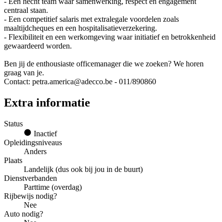
- Een hecht team waar samenwerking, respect en engagement
centraal staan.
- Een competitief salaris met extralegale voordelen zoals
maaltijdcheques en een hospitalisatieverzekering.
- Flexibiliteit en een werkomgeving waar initiatief en betrokkenheid
gewaardeerd worden.
Ben jij de enthousiaste officemanager die we zoeken? We horen
graag van je.
Contact: petra.america@adecco.be - 011/890860
Extra informatie
Status
Inactief
Opleidingsniveaus
Anders
Plaats
Landelijk (dus ook bij jou in de buurt)
Dienstverbanden
Parttime (overdag)
Rijbewijs nodig?
Nee
Auto nodig?