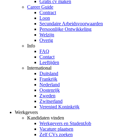
Gratis cv maken
Career Guide
Contract
Loon
Secundaire Arbeidsvoorwaarden
Persoonlijke Ontwikkeling
Welzijn
Overig
Info
FAQ
Contact
Leeftijden
International
Duitsland
Frankrijk
Nederland
Oostenrijk
Zweden
Zwitserland
Verenigd Koninkrijk
Werkgevers
Kandidaten vinden
Werkgevers en StudentJob
Vacature plaatsen
Zelf CVs zoeken