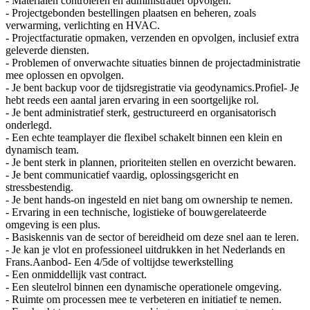
- Materialen controleren en administratief opvolgen.
- Projectgebonden bestellingen plaatsen en beheren, zoals
verwarming, verlichting en HVAC.
- Projectfacturatie opmaken, verzenden en opvolgen, inclusief extra
geleverde diensten.
- Problemen of onverwachte situaties binnen de projectadministratie
mee oplossen en opvolgen.
- Je bent backup voor de tijdsregistratie via geodynamics.Profiel- Je
hebt reeds een aantal jaren ervaring in een soortgelijke rol.
- Je bent administratief sterk, gestructureerd en organisatorisch
onderlegd.
- Een echte teamplayer die flexibel schakelt binnen een klein en
dynamisch team.
- Je bent sterk in plannen, prioriteiten stellen en overzicht bewaren.
- Je bent communicatief vaardig, oplossingsgericht en
stressbestendig.
- Je bent hands-on ingesteld en niet bang om ownership te nemen.
- Ervaring in een technische, logistieke of bouwgerelateerde
omgeving is een plus.
- Basiskennis van de sector of bereidheid om deze snel aan te leren.
- Je kan je vlot en professioneel uitdrukken in het Nederlands en
Frans.Aanbod- Een 4/5de of voltijdse tewerkstelling
- Een onmiddellijk vast contract.
- Een sleutelrol binnen een dynamische operationele omgeving.
- Ruimte om processen mee te verbeteren en initiatief te nemen.