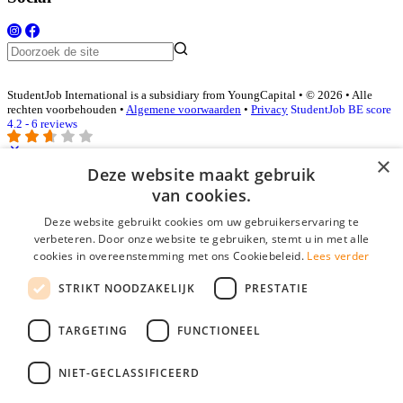
StudentJob International is a subsidiary from YoungCapital • © 2026 • Alle
rechten voorbehouden •
Algemene voorwaarden
•
Privacy
StudentJob BE score
4.2 - 6 reviews
×
Deze website maakt gebruik
Inloggen als bedrijf
van cookies.
Deze website gebruikt cookies om uw gebruikerservaring te
E-mail
*
verbeteren. Door onze website te gebruiken, stemt u in met alle
cookies in overeenstemming met ons Cookiebeleid.
Lees verder
Wachtwoord
STRIKT NOODZAKELIJK
PRESTATIE
login gegevens onthouden
Wachtwoord vergeten?
login
TARGETING
FUNCTIONEEL
Bedrijf aanmelden
NIET-GECLASSIFICEERD
Na het aanmelden kun je meteen je vacature plaatsen en heb je je