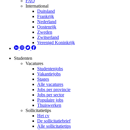
FAQ
International
Duitsland
Frankrijk
Nederland
Oostenrijk
Zweden
Zwitserland
Verenigd Koninkrijk
Studenten
Vacatures
Studentenjobs
Vakantiejobs
Stages
Alle vacatures
Jobs per provincie
Jobs per sector
Populaire jobs
Thuiswerken
Sollicitatietips
Het cv
De sollicitatiebrief
Alle sollicitatietips