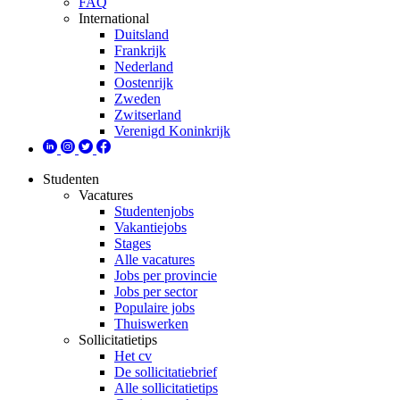
FAQ
International
Duitsland
Frankrijk
Nederland
Oostenrijk
Zweden
Zwitserland
Verenigd Koninkrijk
Studenten
Vacatures
Studentenjobs
Vakantiejobs
Stages
Alle vacatures
Jobs per provincie
Jobs per sector
Populaire jobs
Thuiswerken
Sollicitatietips
Het cv
De sollicitatiebrief
Alle sollicitatietips