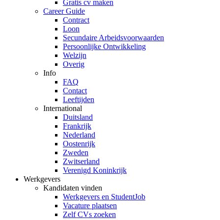
Gratis cv maken
Career Guide
Contract
Loon
Secundaire Arbeidsvoorwaarden
Persoonlijke Ontwikkeling
Welzijn
Overig
Info
FAQ
Contact
Leeftijden
International
Duitsland
Frankrijk
Nederland
Oostenrijk
Zweden
Zwitserland
Verenigd Koninkrijk
Werkgevers
Kandidaten vinden
Werkgevers en StudentJob
Vacature plaatsen
Zelf CVs zoeken