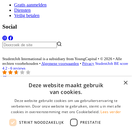
Gratis aanmelden
Diensten
Veilig betalen
Social
StudentJob International is a subsidiary from YoungCapital • © 2026 • Alle
rechten voorbehouden •
Algemene voorwaarden
•
Privacy
StudentJob BE score
4.2 - 6 reviews
×
Deze website maakt gebruik
Inloggen als bedrijf
van cookies.
Deze website gebruikt cookies om uw gebruikerservaring te
E-mail
*
verbeteren. Door onze website te gebruiken, stemt u in met alle
cookies in overeenstemming met ons Cookiebeleid.
Lees verder
Wachtwoord
STRIKT NOODZAKELIJK
PRESTATIE
login gegevens onthouden
Wachtwoord vergeten?