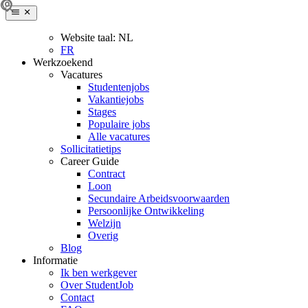
Website taal:
NL
FR
Werkzoekend
Vacatures
Studentenjobs
Vakantiejobs
Stages
Populaire jobs
Alle vacatures
Sollicitatietips
Career Guide
Contract
Loon
Secundaire Arbeidsvoorwaarden
Persoonlijke Ontwikkeling
Welzijn
Overig
Blog
Informatie
Ik ben werkgever
Over StudentJob
Contact