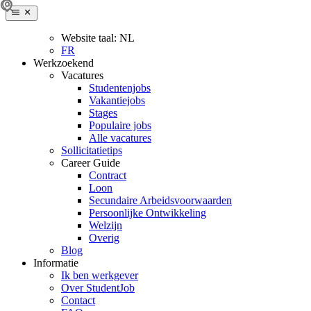
Website taal:
NL
FR
Werkzoekend
Vacatures
Studentenjobs
Vakantiejobs
Stages
Populaire jobs
Alle vacatures
Sollicitatietips
Career Guide
Contract
Loon
Secundaire Arbeidsvoorwaarden
Persoonlijke Ontwikkeling
Welzijn
Overig
Blog
Informatie
Ik ben werkgever
Over StudentJob
Contact