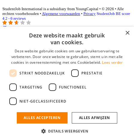
StudentJob International is a subsidiary from YoungCapital • © 2026 • Alle
rechten voorbehouden •
Algemene voorwaarden
•
Privacy
StudentJob BE score
4.2 - 6 reviews
×
Deze website maakt gebruik
Inloggen als bedrijf
van cookies.
Deze website gebruikt cookies om uw gebruikerservaring te
E-mail
*
verbeteren. Door onze website te gebruiken, stemt u in met alle
cookies in overeenstemming met ons Cookiebeleid.
Lees verder
Wachtwoord
STRIKT NOODZAKELIJK
PRESTATIE
login gegevens onthouden
Wachtwoord vergeten?
login
TARGETING
FUNCTIONEEL
Bedrijf aanmelden
NIET-GECLASSIFICEERD
Na het aanmelden kun je meteen je vacature plaatsen en heb je je
nieuwe collega/werknemer zo gevonden!
ALLES ACCEPTEREN
ALLES AFWIJZEN
Heb je nog geen gratis bedrijfsprofiel?
DETAILS WEERGEVEN