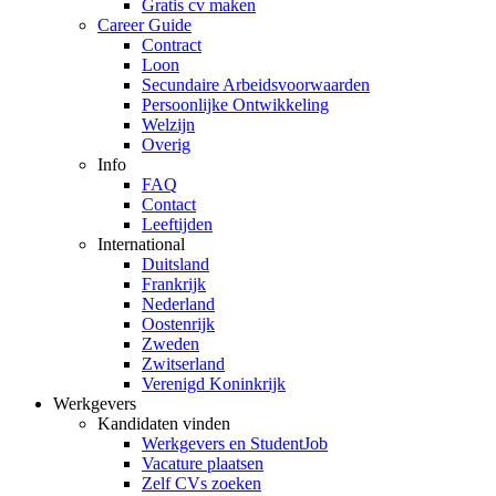
Gratis cv maken
Career Guide
Contract
Loon
Secundaire Arbeidsvoorwaarden
Persoonlijke Ontwikkeling
Welzijn
Overig
Info
FAQ
Contact
Leeftijden
International
Duitsland
Frankrijk
Nederland
Oostenrijk
Zweden
Zwitserland
Verenigd Koninkrijk
Werkgevers
Kandidaten vinden
Werkgevers en StudentJob
Vacature plaatsen
Zelf CVs zoeken