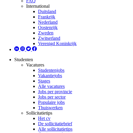
FAQ
International
Duitsland
Frankrijk
Nederland
Oostenrijk
Zweden
Zwitserland
Verenigd Koninkrijk
Studenten
Vacatures
Studentenjobs
Vakantiejobs
Stages
Alle vacatures
Jobs per provincie
Jobs per sector
Populaire jobs
Thuiswerken
Sollicitatietips
Het cv
De sollicitatiebrief
Alle sollicitatietips