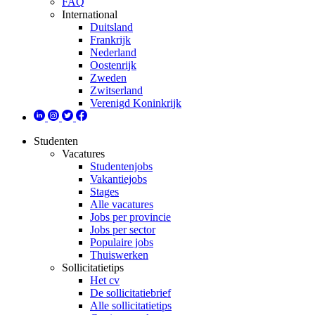
FAQ
International
Duitsland
Frankrijk
Nederland
Oostenrijk
Zweden
Zwitserland
Verenigd Koninkrijk
Studenten
Vacatures
Studentenjobs
Vakantiejobs
Stages
Alle vacatures
Jobs per provincie
Jobs per sector
Populaire jobs
Thuiswerken
Sollicitatietips
Het cv
De sollicitatiebrief
Alle sollicitatietips