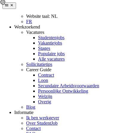
Website taal:
NL
FR
Werkzoekend
Vacatures
Studentenjobs
Vakantiejobs
Stages
Populaire jobs
Alle vacatures
Sollicitatietips
Career Guide
Contract
Loon
Secundaire Arbeidsvoorwaarden
Persoonlijke Ontwikkeling
Welzijn
Overig
Blog
Informatie
Ik ben werkgever
Over StudentJob
Contact