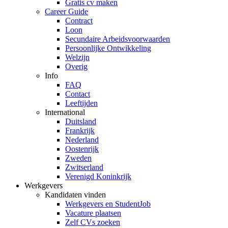
Gratis cv maken
Career Guide
Contract
Loon
Secundaire Arbeidsvoorwaarden
Persoonlijke Ontwikkeling
Welzijn
Overig
Info
FAQ
Contact
Leeftijden
International
Duitsland
Frankrijk
Nederland
Oostenrijk
Zweden
Zwitserland
Verenigd Koninkrijk
Werkgevers
Kandidaten vinden
Werkgevers en StudentJob
Vacature plaatsen
Zelf CVs zoeken