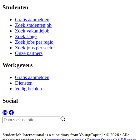
Studenten
Gratis aanmelden
Zoek studentenjob
Zoek vakantiejob
Zoek stage
Zoek jobs per regio
Zoek jobs per sector
Onze partners
Werkgevers
Gratis aanmelden
Diensten
Veilig betalen
Social
StudentJob International is a subsidiary from YoungCapital • © 2026 • Alle
rechten voorbehouden •
Algemene voorwaarden
•
Privacy
StudentJob BE score