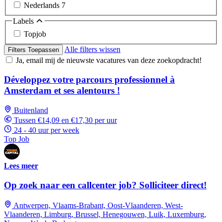
Nederlands
7
Labels
Topjob
Alle filters wissen
Filters Toepassen
Ja, email mij de nieuwste vacatures van deze zoekopdracht!
Développez votre parcours professionnel à
Amsterdam et ses alentours !
Buitenland
Tussen €14,09 en €17,30 per uur
24 - 40 uur per week
Top Job
Lees meer
Op zoek naar een callcenter job? Solliciteer direct!
Antwerpen, Vlaams-Brabant, Oost-Vlaanderen, West-
Vlaanderen, Limburg, Brussel, Henegouwen, Luik, Luxemburg,