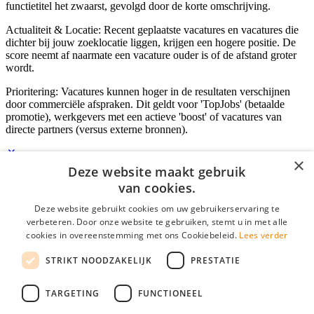
functietitel het zwaarst, gevolgd door de korte omschrijving.
Actualiteit & Locatie: Recent geplaatste vacatures en vacatures die
dichter bij jouw zoeklocatie liggen, krijgen een hogere positie. De
score neemt af naarmate een vacature ouder is of de afstand groter
wordt.
Prioritering: Vacatures kunnen hoger in de resultaten verschijnen
door commerciële afspraken. Dit geldt voor 'TopJobs' (betaalde
promotie), werkgevers met een actieve 'boost' of vacatures van
directe partners (versus externe bronnen).
×
Deze website maakt gebruik
Inloggen als bedrijf
van cookies.
Deze website gebruikt cookies om uw gebruikerservaring te
E-mail
*
verbeteren. Door onze website te gebruiken, stemt u in met alle
cookies in overeenstemming met ons Cookiebeleid.
Lees verder
Wachtwoord
STRIKT NOODZAKELIJK
PRESTATIE
login gegevens onthouden
Wachtwoord vergeten?
login
TARGETING
FUNCTIONEEL