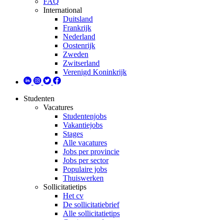
FAQ
International
Duitsland
Frankrijk
Nederland
Oostenrijk
Zweden
Zwitserland
Verenigd Koninkrijk
Studenten
Vacatures
Studentenjobs
Vakantiejobs
Stages
Alle vacatures
Jobs per provincie
Jobs per sector
Populaire jobs
Thuiswerken
Sollicitatietips
Het cv
De sollicitatiebrief
Alle sollicitatietips