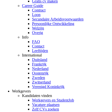
Gratis cv maken
Career Guide
Contract
Loon
Secundaire Arbeidsvoorwaarden
Persoonlijke Ontwikkeling
Welzijn
Overig
Info
FAQ
Contact
Leeftijden
International
Duitsland
Frankrijk
Nederland
Oostenrijk
Zweden
Zwitserland
Verenigd Koninkrijk
Werkgevers
Kandidaten vinden
Werkgevers en StudentJob
Vacature plaatsen
Zelf CVs zoeken