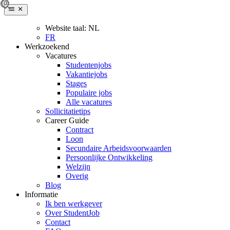
Website taal:
NL
FR
Werkzoekend
Vacatures
Studentenjobs
Vakantiejobs
Stages
Populaire jobs
Alle vacatures
Sollicitatietips
Career Guide
Contract
Loon
Secundaire Arbeidsvoorwaarden
Persoonlijke Ontwikkeling
Welzijn
Overig
Blog
Informatie
Ik ben werkgever
Over StudentJob
Contact