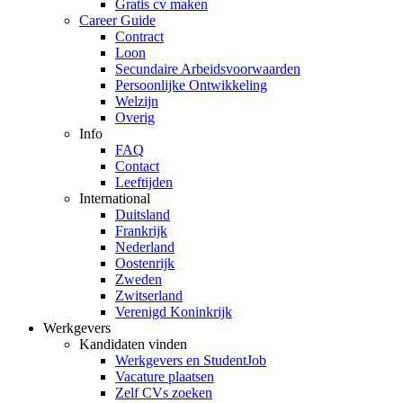
Gratis cv maken
Career Guide
Contract
Loon
Secundaire Arbeidsvoorwaarden
Persoonlijke Ontwikkeling
Welzijn
Overig
Info
FAQ
Contact
Leeftijden
International
Duitsland
Frankrijk
Nederland
Oostenrijk
Zweden
Zwitserland
Verenigd Koninkrijk
Werkgevers
Kandidaten vinden
Werkgevers en StudentJob
Vacature plaatsen
Zelf CVs zoeken