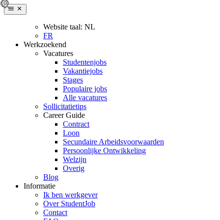
Website taal:
NL
FR
Werkzoekend
Vacatures
Studentenjobs
Vakantiejobs
Stages
Populaire jobs
Alle vacatures
Sollicitatietips
Career Guide
Contract
Loon
Secundaire Arbeidsvoorwaarden
Persoonlijke Ontwikkeling
Welzijn
Overig
Blog
Informatie
Ik ben werkgever
Over StudentJob
Contact