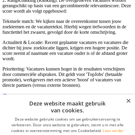
2. Rangschikking (Ranking): De overgebleven vacatures worden
gerangschikt op basis van een gecombineerde relevantiescore. Deze
score wordt als volgt opgebouwd:
Tekstuele match: We kijken naar de overeenkomst tussen jouw
zoektermen en de vacaturetekst. Hierbij wegen trefwoorden in de
functietitel het zwaarst, gevolgd door de korte omschrijving.
Actualiteit & Locatie: Recent geplaatste vacatures en vacatures die
dichter bij jouw zoeklocatie liggen, krijgen een hogere positie. De
score neemt af naarmate een vacature ouder is of de afstand groter
wordt.
Prioritering: Vacatures kunnen hoger in de resultaten verschijnen
door commerciële afspraken. Dit geldt voor 'TopJobs' (betaalde
promotie), werkgevers met een actieve 'boost' of vacatures van
directe partners (versus externe bronnen).
×
Deze website maakt gebruik
Inloggen als bedrijf
van cookies.
Deze website gebruikt cookies om uw gebruikerservaring te
E-mail
*
verbeteren. Door onze website te gebruiken, stemt u in met alle
cookies in overeenstemming met ons Cookiebeleid.
Lees verder
Wachtwoord