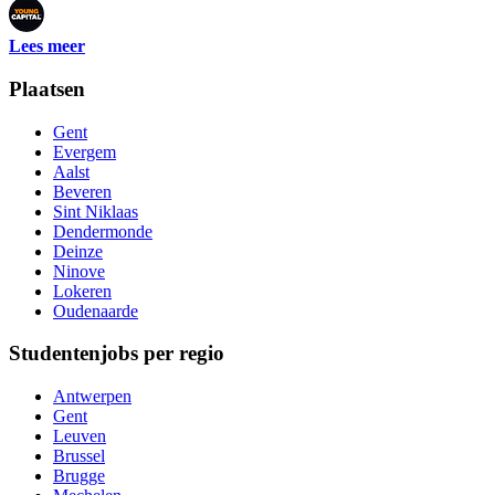
Lees meer
Plaatsen
Gent
Evergem
Aalst
Beveren
Sint Niklaas
Dendermonde
Deinze
Ninove
Lokeren
Oudenaarde
Studentenjobs per regio
Antwerpen
Gent
Leuven
Brussel
Brugge