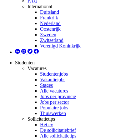
FAQ
International
Duitsland
Frankrijk
Nederland
Oostenrijk
Zweden
Zwitserland
Verenigd Koninkrijk
Studenten
Vacatures
Studentenjobs
Vakantiejobs
Stages
Alle vacatures
Jobs per provincie
Jobs per sector
Populaire jobs
Thuiswerken
Sollicitatietips
Het cv
De sollicitatiebrief
Alle sollicitatietips