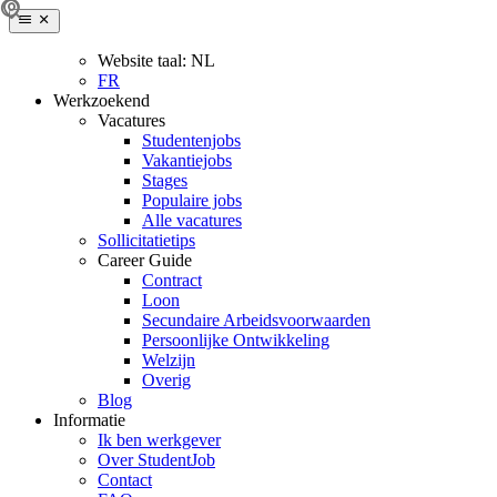
Website taal:
NL
FR
Werkzoekend
Vacatures
Studentenjobs
Vakantiejobs
Stages
Populaire jobs
Alle vacatures
Sollicitatietips
Career Guide
Contract
Loon
Secundaire Arbeidsvoorwaarden
Persoonlijke Ontwikkeling
Welzijn
Overig
Blog
Informatie
Ik ben werkgever
Over StudentJob
Contact