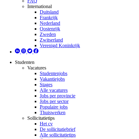
FAQ
International
Duitsland
Frankrijk
Nederland
Oostenrijk
Zweden
Zwitserland
Verenigd Koninkrijk
Studenten
Vacatures
Studentenjobs
Vakantiejobs
Stages
Alle vacatures
Jobs per provincie
Jobs per sector
Populaire jobs
Thuiswerken
Sollicitatietips
Het cv
De sollicitatiebrief
Alle sollicitatietips