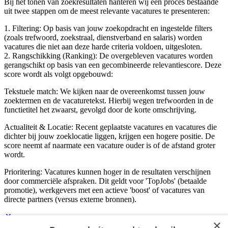
Bij het tonen van zoekresultaten hanteren wij een proces bestaande
uit twee stappen om de meest relevante vacatures te presenteren:
1. Filtering: Op basis van jouw zoekopdracht en ingestelde filters
(zoals trefwoord, zoekstraal, dienstverband en salaris) worden
vacatures die niet aan deze harde criteria voldoen, uitgesloten.
2. Rangschikking (Ranking): De overgebleven vacatures worden
gerangschikt op basis van een gecombineerde relevantiescore. Deze
score wordt als volgt opgebouwd:
Tekstuele match: We kijken naar de overeenkomst tussen jouw
zoektermen en de vacaturetekst. Hierbij wegen trefwoorden in de
functietitel het zwaarst, gevolgd door de korte omschrijving.
Actualiteit & Locatie: Recent geplaatste vacatures en vacatures die
dichter bij jouw zoeklocatie liggen, krijgen een hogere positie. De
score neemt af naarmate een vacature ouder is of de afstand groter
wordt.
Prioritering: Vacatures kunnen hoger in de resultaten verschijnen
door commerciële afspraken. Dit geldt voor 'TopJobs' (betaalde
promotie), werkgevers met een actieve 'boost' of vacatures van
directe partners (versus externe bronnen).
×