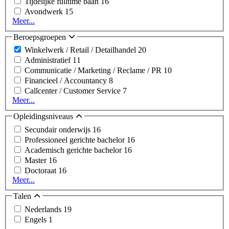
Tijdelijke fulltime baan
16
Avondwerk
15
Meer...
Beroepsgroepen
Winkelwerk / Retail / Detailhandel
20
Administratief
11
Communicatie / Marketing / Reclame / PR
10
Financieel / Accountancy
8
Callcenter / Customer Service
7
Meer...
Opleidingsniveaus
Secundair onderwijs
16
Professioneel gerichte bachelor
16
Academisch gerichte bachelor
16
Master
16
Doctoraat
16
Meer...
Talen
Nederlands
19
Engels
1