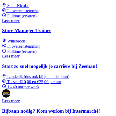
Saint-Nicolas
In overeenstemming
Fulltime (ervaren)
Lees meer
Store Manager Trainee
Willebroek
In overeenstemming
Fulltime (ervaren)
Lees meer
Start zo snel mogelijk je carrière bij Zeeman!
Landelijk (dus ook bij jou in de buurt)
Tussen €10,00 en €25,00 per uur
1 - 40 uur per week
Lees meer
Bijbaan nodig? Kom werken bij Intermarché!