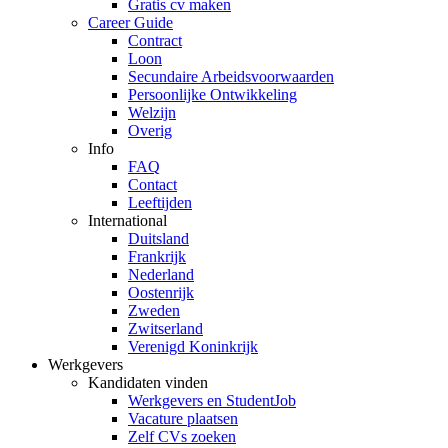
Gratis cv maken
Career Guide
Contract
Loon
Secundaire Arbeidsvoorwaarden
Persoonlijke Ontwikkeling
Welzijn
Overig
Info
FAQ
Contact
Leeftijden
International
Duitsland
Frankrijk
Nederland
Oostenrijk
Zweden
Zwitserland
Verenigd Koninkrijk
Werkgevers
Kandidaten vinden
Werkgevers en StudentJob
Vacature plaatsen
Zelf CVs zoeken