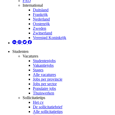
FAQ
International
Duitsland
Frankrijk
Nederland
Oostenrijk
Zweden
Zwitserland
Verenigd Koninkrijk
Studenten
Vacatures
Studentenjobs
Vakantiejobs
Stages
Alle vacatures
Jobs per provincie
Jobs per sector
Populaire jobs
Thuiswerken
Sollicitatietips
Het cv
De sollicitatiebrief
Alle sollicitatietips