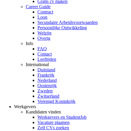
Gratis cv maken
Career Guide
Contract
Loon
Secundaire Arbeidsvoorwaarden
Persoonlijke Ontwikkeling
Welzijn
Overig
Info
FAQ
Contact
Leeftijden
International
Duitsland
Frankrijk
Nederland
Oostenrijk
Zweden
Zwitserland
Verenigd Koninkrijk
Werkgevers
Kandidaten vinden
Werkgevers en StudentJob
Vacature plaatsen
Zelf CVs zoeken