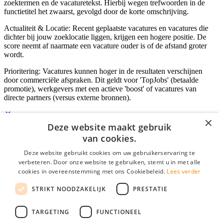
zoektermen en de vacaturetekst. Hierbij wegen trefwoorden in de
functietitel het zwaarst, gevolgd door de korte omschrijving.
Actualiteit & Locatie: Recent geplaatste vacatures en vacatures die
dichter bij jouw zoeklocatie liggen, krijgen een hogere positie. De
score neemt af naarmate een vacature ouder is of de afstand groter
wordt.
Prioritering: Vacatures kunnen hoger in de resultaten verschijnen
door commerciële afspraken. Dit geldt voor 'TopJobs' (betaalde
promotie), werkgevers met een actieve 'boost' of vacatures van
directe partners (versus externe bronnen).
×
Deze website maakt gebruik
Inloggen als bedrijf
van cookies.
Deze website gebruikt cookies om uw gebruikerservaring te
E-mail
*
verbeteren. Door onze website te gebruiken, stemt u in met alle
cookies in overeenstemming met ons Cookiebeleid.
Lees verder
Wachtwoord
STRIKT NOODZAKELIJK
PRESTATIE
login gegevens onthouden
Wachtwoord vergeten?
login
TARGETING
FUNCTIONEEL