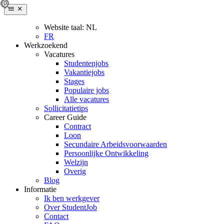
Website taal:
NL
FR
Werkzoekend
Vacatures
Studentenjobs
Vakantiejobs
Stages
Populaire jobs
Alle vacatures
Sollicitatietips
Career Guide
Contract
Loon
Secundaire Arbeidsvoorwaarden
Persoonlijke Ontwikkeling
Welzijn
Overig
Blog
Informatie
Ik ben werkgever
Over StudentJob
Contact