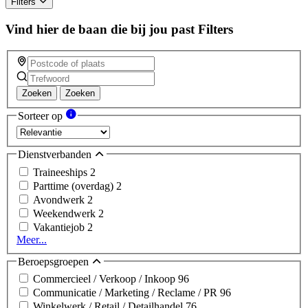
Filters
this
field
Vind hier de baan die bij jou past
Filters
Zoeken
Zoeken
Sorteer op
Dienstverbanden
Traineeships
2
Parttime (overdag)
2
Avondwerk
2
Weekendwerk
2
Vakantiejob
2
Meer...
Beroepsgroepen
Commercieel / Verkoop / Inkoop
96
Communicatie / Marketing / Reclame / PR
96
Winkelwerk / Retail / Detailhandel
76