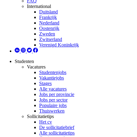
FAQ
International
Duitsland
Frankrijk
Nederland
Oostenrijk
Zweden
Zwitserland
Verenigd Koninkrijk
Studenten
Vacatures
Studentenjobs
Vakantiejobs
Stages
Alle vacatures
Jobs per provincie
Jobs per sector
Populaire jobs
Thuiswerken
Sollicitatietips
Het cv
De sollicitatiebrief
Alle sollicitatietips