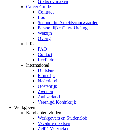
Gratis cv maken
Career Guide
Contract
Loon
Secundaire Arbeidsvoorwaarden
Persoonlijke Ontwikkeling
Welzijn
Overig
Info
FAQ
Contact
Leeftijden
International
Duitsland
Frankrijk
Nederland
Oostenrijk
Zweden
Zwitserland
Verenigd Koninkrijk
Werkgevers
Kandidaten vinden
Werkgevers en StudentJob
Vacature plaatsen
Zelf CVs zoeken