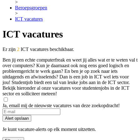
>
Beroepsgroepen
>
ICT vacatures
ICT vacatures
Er zijn
2
ICT vacatures beschikbaar.
Ben jij een echte computerfreak en weet jij alles wat er te weten val t
over computers? Kun je daarnaast ook nog eens goed logisch en
probleemgericht te werk gaan? En ben je op zoek naar iets
uitdagends en afwisselends? Dan is een job in ICT wel iets voor
jou! Studentjob biedt een tal van leuke jobs aan in de ICT sector.
Bekijk hieronder al onze vacatures voor studentenjobs in de ICT
sector en solliciteer meteen!
Ja, email mij de nieuwste vacatures van deze zoekopdracht!
If
you
Alert opslaan
are
a
Je kunt vacature-alerts op elk moment uitzetten.
human,
ignore