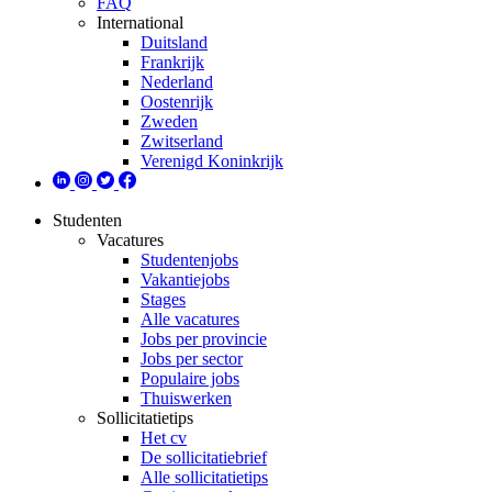
FAQ
International
Duitsland
Frankrijk
Nederland
Oostenrijk
Zweden
Zwitserland
Verenigd Koninkrijk
Studenten
Vacatures
Studentenjobs
Vakantiejobs
Stages
Alle vacatures
Jobs per provincie
Jobs per sector
Populaire jobs
Thuiswerken
Sollicitatietips
Het cv
De sollicitatiebrief
Alle sollicitatietips