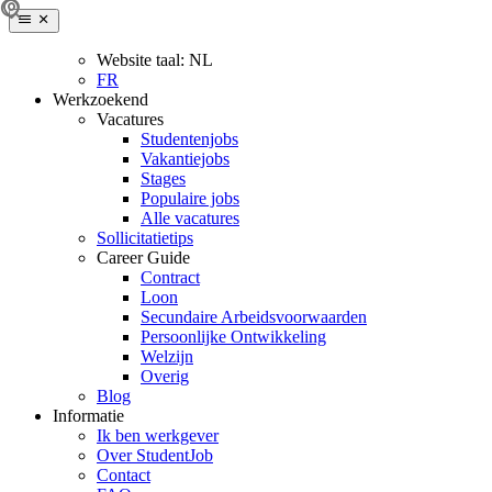
Website taal:
NL
FR
Werkzoekend
Vacatures
Studentenjobs
Vakantiejobs
Stages
Populaire jobs
Alle vacatures
Sollicitatietips
Career Guide
Contract
Loon
Secundaire Arbeidsvoorwaarden
Persoonlijke Ontwikkeling
Welzijn
Overig
Blog
Informatie
Ik ben werkgever
Over StudentJob
Contact