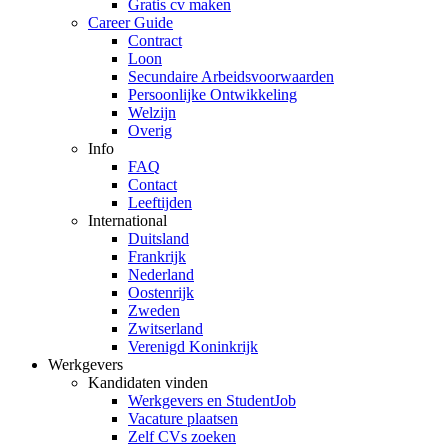
Gratis cv maken
Career Guide
Contract
Loon
Secundaire Arbeidsvoorwaarden
Persoonlijke Ontwikkeling
Welzijn
Overig
Info
FAQ
Contact
Leeftijden
International
Duitsland
Frankrijk
Nederland
Oostenrijk
Zweden
Zwitserland
Verenigd Koninkrijk
Werkgevers
Kandidaten vinden
Werkgevers en StudentJob
Vacature plaatsen
Zelf CVs zoeken