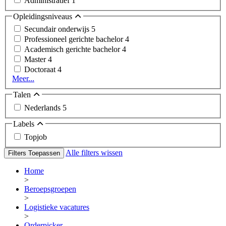
Administratief
1
Opleidingsniveaus
Secundair onderwijs
5
Professioneel gerichte bachelor
4
Academisch gerichte bachelor
4
Master
4
Doctoraat
4
Meer...
Talen
Nederlands
5
Labels
Topjob
Alle filters wissen
Filters Toepassen
Home
>
Beroepsgroepen
>
Logistieke vacatures
>
Orderpicker