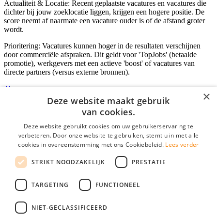
Actualiteit & Locatie: Recent geplaatste vacatures en vacatures die
dichter bij jouw zoeklocatie liggen, krijgen een hogere positie. De
score neemt af naarmate een vacature ouder is of de afstand groter
wordt.
Prioritering: Vacatures kunnen hoger in de resultaten verschijnen
door commerciële afspraken. Dit geldt voor 'TopJobs' (betaalde
promotie), werkgevers met een actieve 'boost' of vacatures van
directe partners (versus externe bronnen).
×
Deze website maakt gebruik
Inloggen als bedrijf
van cookies.
Deze website gebruikt cookies om uw gebruikerservaring te
E-mail
*
verbeteren. Door onze website te gebruiken, stemt u in met alle
cookies in overeenstemming met ons Cookiebeleid.
Lees verder
Wachtwoord
STRIKT NOODZAKELIJK
PRESTATIE
login gegevens onthouden
Wachtwoord vergeten?
login
TARGETING
FUNCTIONEEL
Bedrijf aanmelden
NIET-GECLASSIFICEERD