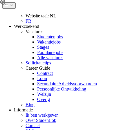
Website taal:
NL
FR
Werkzoekend
Vacatures
Studentenjobs
Vakantiejobs
Stages
Populaire jobs
Alle vacatures
Sollicitatietips
Career Guide
Contract
Loon
Secundaire Arbeidsvoorwaarden
Persoonlijke Ontwikkeling
Welzijn
Overig
Blog
Informatie
Ik ben werkgever
Over StudentJob
Contact