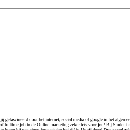
ij gefascineerd door het internet, social media of google in het algeme
f fulltime job in de Online marketing zeker iets voor jou! Bij Student
e lopen bij ons eigen fantastische bedrijf in Hoofddorp! Dus aarzel zeke