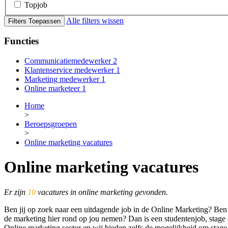
Topjob
Alle filters wissen
Filters Toepassen
Functies
Communicatiemedewerker
2
Klantenservice medewerker
1
Marketing medewerker
1
Online marketeer
1
Home
>
Beroepsgroepen
>
Online marketing vacatures
Online marketing vacatures
Er zijn
10
vacatures in online marketing gevonden.
Ben jij op zoek naar een uitdagende job in de Online Marketing? Ben j
de marketing hier rond op jou nemen? Dan is een studentenjob, stage o
Online marketing sector en wij bieden zelfs de mogelijkheid om stage t