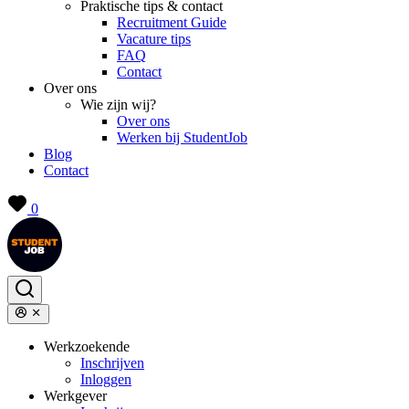
Praktische tips & contact
Recruitment Guide
Vacature tips
FAQ
Contact
Over ons
Wie zijn wij?
Over ons
Werken bij StudentJob
Blog
Contact
0
Werkzoekende
Inschrijven
Inloggen
Werkgever