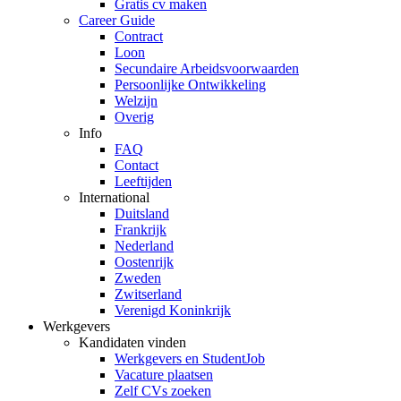
Gratis cv maken
Career Guide
Contract
Loon
Secundaire Arbeidsvoorwaarden
Persoonlijke Ontwikkeling
Welzijn
Overig
Info
FAQ
Contact
Leeftijden
International
Duitsland
Frankrijk
Nederland
Oostenrijk
Zweden
Zwitserland
Verenigd Koninkrijk
Werkgevers
Kandidaten vinden
Werkgevers en StudentJob
Vacature plaatsen
Zelf CVs zoeken