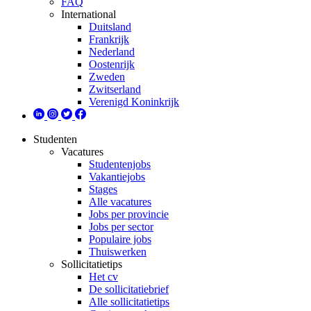
FAQ
International
Duitsland
Frankrijk
Nederland
Oostenrijk
Zweden
Zwitserland
Verenigd Koninkrijk
Studenten
Vacatures
Studentenjobs
Vakantiejobs
Stages
Alle vacatures
Jobs per provincie
Jobs per sector
Populaire jobs
Thuiswerken
Sollicitatietips
Het cv
De sollicitatiebrief
Alle sollicitatietips