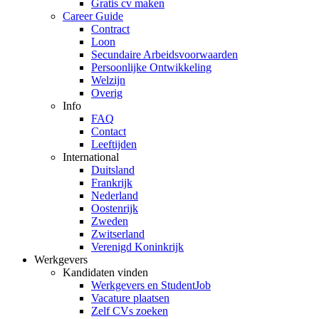
Gratis cv maken
Career Guide
Contract
Loon
Secundaire Arbeidsvoorwaarden
Persoonlijke Ontwikkeling
Welzijn
Overig
Info
FAQ
Contact
Leeftijden
International
Duitsland
Frankrijk
Nederland
Oostenrijk
Zweden
Zwitserland
Verenigd Koninkrijk
Werkgevers
Kandidaten vinden
Werkgevers en StudentJob
Vacature plaatsen
Zelf CVs zoeken