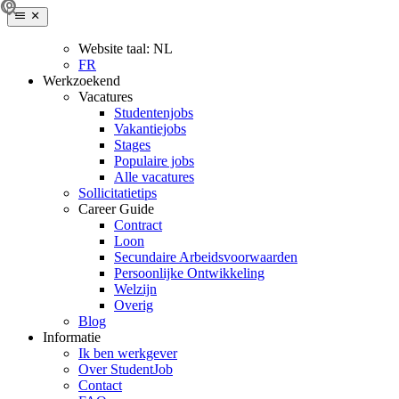
Website taal:
NL
FR
Werkzoekend
Vacatures
Studentenjobs
Vakantiejobs
Stages
Populaire jobs
Alle vacatures
Sollicitatietips
Career Guide
Contract
Loon
Secundaire Arbeidsvoorwaarden
Persoonlijke Ontwikkeling
Welzijn
Overig
Blog
Informatie
Ik ben werkgever
Over StudentJob
Contact