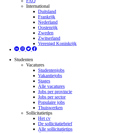
FAQ
International
Duitsland
Frankrijk
Nederland
Oostenrijk
Zweden
Zwitserland
Verenigd Koninkrijk
Studenten
Vacatures
Studentenjobs
Vakantiejobs
Stages
Alle vacatures
Jobs per provincie
Jobs per sector
Populaire jobs
Thuiswerken
Sollicitatietips
Het cv
De sollicitatiebrief
Alle sollicitatietips