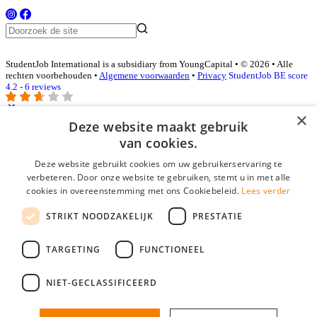
StudentJob International is a subsidiary from YoungCapital • © 2026 • Alle
rechten voorbehouden •
Algemene voorwaarden
•
Privacy
StudentJob BE score
4.2 - 6 reviews
×
Deze website maakt gebruik
Inloggen als bedrijf
van cookies.
Deze website gebruikt cookies om uw gebruikerservaring te
E-mail
*
verbeteren. Door onze website te gebruiken, stemt u in met alle
cookies in overeenstemming met ons Cookiebeleid.
Lees verder
Wachtwoord
STRIKT NOODZAKELIJK
PRESTATIE
login gegevens onthouden
Wachtwoord vergeten?
login
TARGETING
FUNCTIONEEL
Bedrijf aanmelden
NIET-GECLASSIFICEERD
Na het aanmelden kun je meteen je vacature plaatsen en heb je je
nieuwe collega/werknemer zo gevonden!