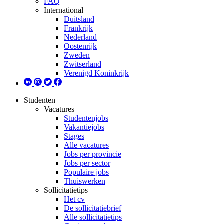
FAQ
International
Duitsland
Frankrijk
Nederland
Oostenrijk
Zweden
Zwitserland
Verenigd Koninkrijk
Studenten
Vacatures
Studentenjobs
Vakantiejobs
Stages
Alle vacatures
Jobs per provincie
Jobs per sector
Populaire jobs
Thuiswerken
Sollicitatietips
Het cv
De sollicitatiebrief
Alle sollicitatietips