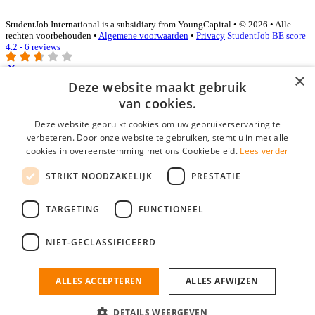
StudentJob International is a subsidiary from YoungCapital • © 2026 • Alle
rechten voorbehouden •
Algemene voorwaarden
•
Privacy
StudentJob BE score
4.2 - 6 reviews
×
Deze website maakt gebruik
Inloggen als bedrijf
van cookies.
Deze website gebruikt cookies om uw gebruikerservaring te
E-mail
*
verbeteren. Door onze website te gebruiken, stemt u in met alle
cookies in overeenstemming met ons Cookiebeleid.
Lees verder
Wachtwoord
STRIKT NOODZAKELIJK
PRESTATIE
login gegevens onthouden
Wachtwoord vergeten?
login
TARGETING
FUNCTIONEEL
Bedrijf aanmelden
NIET-GECLASSIFICEERD
Na het aanmelden kun je meteen je vacature plaatsen en heb je je
nieuwe collega/werknemer zo gevonden!
ALLES ACCEPTEREN
ALLES AFWIJZEN
Heb je nog geen gratis bedrijfsprofiel?
DETAILS WEERGEVEN