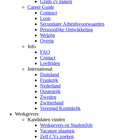
Gratis cv maken
Career Guide
Contract
Loon
Secundaire Arbeidsvoorwaarden
Persoonlijke Ontwikkeling
Welzijn
Overig
Info
FAQ
Contact
Leeftijden
International
Duitsland
Frankrijk
Nederland
Oostenrijk
Zweden
Zwitserland
Verenigd Koninkrijk
Werkgevers
Kandidaten vinden
Werkgevers en StudentJob
Vacature plaatsen
Zelf CVs zoeken