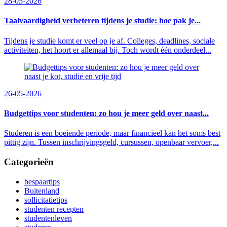
28-05-2026
Taalvaardigheid verbeteren tijdens je studie: hoe pak je...
Tijdens je studie komt er veel op je af. Colleges, deadlines, sociale
activiteiten, het hoort er allemaal bij. Toch wordt één onderdeel...
26-05-2026
Budgettips voor studenten: zo hou je meer geld over naast...
Studeren is een boeiende periode, maar financieel kan het soms best
pittig zijn. Tussen inschrijvingsgeld, cursussen, openbaar vervoer,...
Categorieën
bespaartips
Buitenland
sollicitatietips
studenten recepten
studentenleven