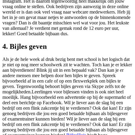
Instagram. Het is daarom tegenwoordig heel makkelijk om jouw
vraag online te stellen. Ook bedrijven zijn aanwezig in deze online
wereld er is dan ook veel vraag naar webcare medewerkers. Heb jij
het in je om gevat maar netjes te antwoorden op de binnenkomende
vragen? Dan is dit baantje misschien wel wat voor jou. Het leukste
van allemaal? Je verdient met gemak rond de 12 euro per uur,
lekker! Goed betaalde bijbaan dus.
4. Bijles geven
Als je de hele week al druk bezig bent met school is het logisch dat
je niet op nog meer schoolwerk zit te wachten. Toch kan je er lekker
aan bijverdienen! Blink jij uit in een bepaald vak? Dan kan je er
andere mensen mee helpen door hen bijles te geven. Spreek
bijvoorbeeld af in een cafe of op een flexwerkplek om bijles te
geven. Tegenwoordig behoort bijles geven via Skype zelfs tot de
mogelijkheden.Leerlingen voor bijlessen vinden is ook niet heel
moeilijk. Hang bijvoorbeeld een advertentie op bij de supermarkt of
deel een berichtje op Facebook. Wil je liever aan de slag bij een
bedrijf om een flink zakcentje bij te verdienen? Ook dat kan! Er zijn
genoeg bedrijven die jou een goed betaalde bijbaan als bijlesgever
of examentrainer kunnen bieden! Wil je liever aan de slag bij een
bedrijf om een flink zakcentje bij te verdienen? Ook dat kan! Er zijn
genoeg bedrijven die jou een goed betaalde bijbaan als bijlesgever