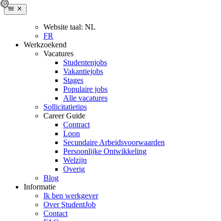
Website taal:
NL
FR
Werkzoekend
Vacatures
Studentenjobs
Vakantiejobs
Stages
Populaire jobs
Alle vacatures
Sollicitatietips
Career Guide
Contract
Loon
Secundaire Arbeidsvoorwaarden
Persoonlijke Ontwikkeling
Welzijn
Overig
Blog
Informatie
Ik ben werkgever
Over StudentJob
Contact