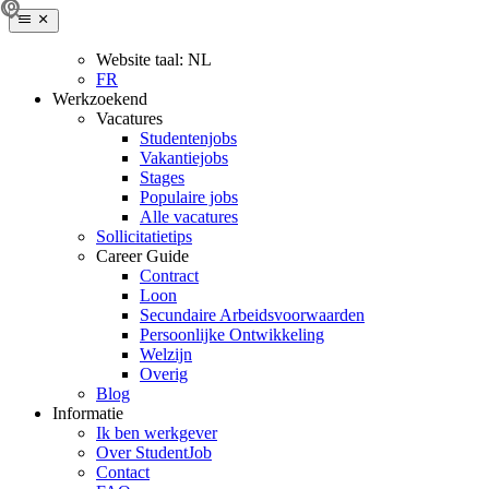
Website taal:
NL
FR
Werkzoekend
Vacatures
Studentenjobs
Vakantiejobs
Stages
Populaire jobs
Alle vacatures
Sollicitatietips
Career Guide
Contract
Loon
Secundaire Arbeidsvoorwaarden
Persoonlijke Ontwikkeling
Welzijn
Overig
Blog
Informatie
Ik ben werkgever
Over StudentJob
Contact