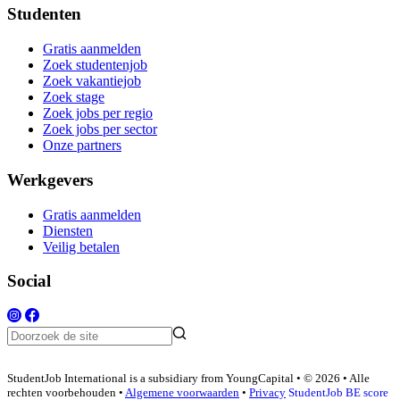
Studenten
Gratis aanmelden
Zoek studentenjob
Zoek vakantiejob
Zoek stage
Zoek jobs per regio
Zoek jobs per sector
Onze partners
Werkgevers
Gratis aanmelden
Diensten
Veilig betalen
Social
StudentJob International is a subsidiary from YoungCapital • © 2026 • Alle
rechten voorbehouden •
Algemene voorwaarden
•
Privacy
StudentJob BE score