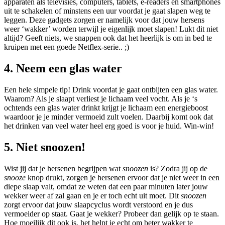
apparaten als televisies, computers, tablets, e-readers en smartphones
uit te schakelen of minstens een uur voordat je gaat slapen weg te
leggen. Deze gadgets zorgen er namelijk voor dat jouw hersens
weer ‘wakker’ worden terwijl je eigenlijk moet slapen! Lukt dit niet
altijd? Geeft niets, we snappen ook dat het heerlijk is om in bed te
kruipen met een goede Netflex-serie.. ;)
4. Neem een glas water
Een hele simpele tip! Drink voordat je gaat ontbijten een glas water.
Waarom? Als je slaapt verliest je lichaam veel vocht. Als je ‘s
ochtends een glas water drinkt krijgt je lichaam een energieboost
waardoor je je minder vermoeid zult voelen. Daarbij komt ook dat
het drinken van veel water heel erg goed is voor je huid. Win-win!
5. Niet snoozen!
Wist jij dat je hersenen begrijpen wat
snoozen
is? Zodra jij op de
snooze
knop drukt, zorgen je hersenen ervoor dat je niet weer in een
diepe slaap valt, omdat ze weten dat een paar minuten later jouw
wekker weer af zal gaan en je er toch echt uit moet. Dit
snoozen
zorgt ervoor dat jouw slaapcyclus wordt verstoord en je dus
vermoeider op staat. Gaat je wekker? Probeer dan gelijk op te staan.
Hoe moeilijk dit ook is, het helpt je echt om beter wakker te