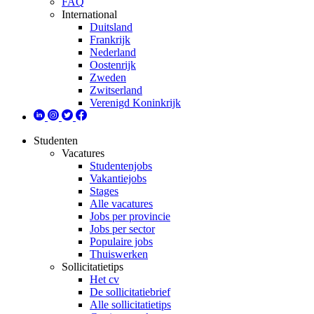
FAQ
International
Duitsland
Frankrijk
Nederland
Oostenrijk
Zweden
Zwitserland
Verenigd Koninkrijk
Studenten
Vacatures
Studentenjobs
Vakantiejobs
Stages
Alle vacatures
Jobs per provincie
Jobs per sector
Populaire jobs
Thuiswerken
Sollicitatietips
Het cv
De sollicitatiebrief
Alle sollicitatietips