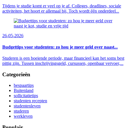
Tijdens je studie komt er veel op je af. Colleges, deadlines, sociale
activiteiten, het hoort er allemaal bij. Toch wordt één onderdeel...
26-05-2026
Budgettips voor studenten: zo hou je meer geld over naast...
Studeren is een boeiende periode, maar financieel kan het soms best
pittig zijn. Tussen inschrijvingsgeld, cursussen, openbaar vervoer,...
Categorieën
bespaartips
Buitenland
sollicitatietips
studenten recepten
studentenleven
studeren
werkleven
Populair