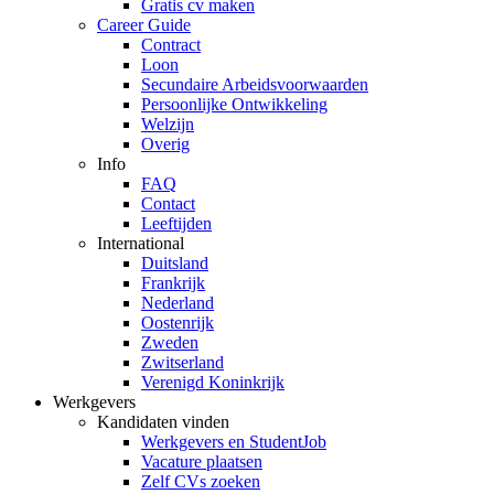
Gratis cv maken
Career Guide
Contract
Loon
Secundaire Arbeidsvoorwaarden
Persoonlijke Ontwikkeling
Welzijn
Overig
Info
FAQ
Contact
Leeftijden
International
Duitsland
Frankrijk
Nederland
Oostenrijk
Zweden
Zwitserland
Verenigd Koninkrijk
Werkgevers
Kandidaten vinden
Werkgevers en StudentJob
Vacature plaatsen
Zelf CVs zoeken