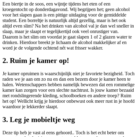
Een biertje in de soos, een wijntje tijdens het eten of een
kroegentocht op donderdagavond. Wij begrijpen het; geen alcohol
voor het slapen gaan is een pittige uitdaging voor de gemiddelde
student. Een borreltje is natuurlijk altijd gezellig, maar is het ook
altijd even slim? Na het drinken van alcohol val je dan wel sneller in
slaap, maar je slaapt er tegelijkertijd ook veel onrustiger van.
Daarom is het slim om voordat je gaat slapen 1 of 2 glazen water te
drinken. Hierdoor breekt je lichaam de alcohol makkelijker af en
word je de volgende ochtend nét wat frisser wakker.
2. Ruim je kamer op!
Je kamer opruimen is waarschijnlijk niet je favoriete bezigheid. Toch
raden we je aan om zo nu en dan een bezem door je kamer heen te
halen. Wetenschappers hebben namelijk bewezen dat een rommelige
kamer kan zorgen voor een slechte nachtrust. Is jouw kamer bezaaid
met rondslingerende kleding, schoolboeken en andere troep? Ruim
het op! Wellicht krijg je hierdoor onbewust ook meer rust in je hoofd
waardoor je lekkerder slaapt.
3. Leg je mobieltje weg
Deze tip heb je vast al eens gehoord.. Toch is het echt beter om