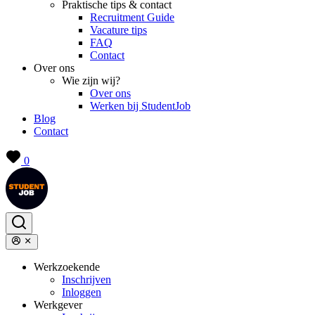
Praktische tips & contact
Recruitment Guide
Vacature tips
FAQ
Contact
Over ons
Wie zijn wij?
Over ons
Werken bij StudentJob
Blog
Contact
0
Werkzoekende
Inschrijven
Inloggen
Werkgever