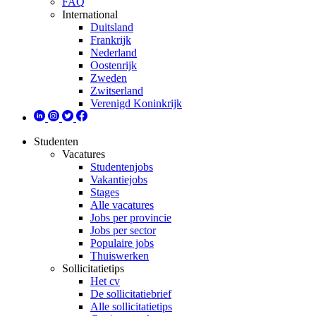
FAQ
International
Duitsland
Frankrijk
Nederland
Oostenrijk
Zweden
Zwitserland
Verenigd Koninkrijk
Studenten
Vacatures
Studentenjobs
Vakantiejobs
Stages
Alle vacatures
Jobs per provincie
Jobs per sector
Populaire jobs
Thuiswerken
Sollicitatietips
Het cv
De sollicitatiebrief
Alle sollicitatietips