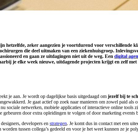
zijn hetzelfde, zeker aangezien je voortdurend voor verschillende 
rochirurgen die deel uitmaken van een ziekenhuisgroep. Inlevingsv
assioneerd en gaan ze uitdagingen niet uit de weg. Een
digital age
ij je elke week nieuwe, uitdagende projecten krijgt en zelf met 
preekt je aan. Je wordt op dagelijkse basis uitgedaagd om
jezelf bij te sc
ngewakkerd. Je gaat actief op zoek naar manieren om zowel paid als org
 sociale netwerken, mobiele applicaties of interactieve online tools zi
le gebeuren door extra opleidingen te volgen of door marketing events b
h designers, developers en
strategen
. Je komt dus in contact met een uite
 worden tussen collega’s gedeeld en voor je het weet kunnen ze je polyv