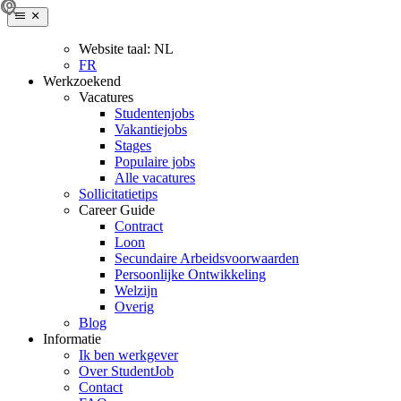
Website taal:
NL
FR
Werkzoekend
Vacatures
Studentenjobs
Vakantiejobs
Stages
Populaire jobs
Alle vacatures
Sollicitatietips
Career Guide
Contract
Loon
Secundaire Arbeidsvoorwaarden
Persoonlijke Ontwikkeling
Welzijn
Overig
Blog
Informatie
Ik ben werkgever
Over StudentJob
Contact