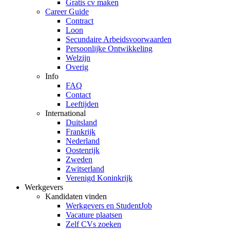
Gratis cv maken
Career Guide
Contract
Loon
Secundaire Arbeidsvoorwaarden
Persoonlijke Ontwikkeling
Welzijn
Overig
Info
FAQ
Contact
Leeftijden
International
Duitsland
Frankrijk
Nederland
Oostenrijk
Zweden
Zwitserland
Verenigd Koninkrijk
Werkgevers
Kandidaten vinden
Werkgevers en StudentJob
Vacature plaatsen
Zelf CVs zoeken